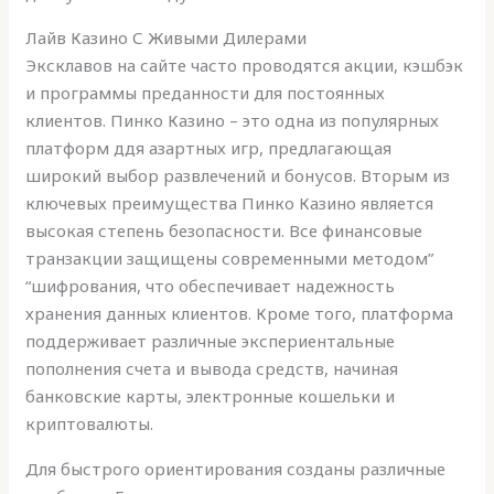
Лайв Казино С Живыми Дилерами
Эксклавов на сайте часто проводятся акции, кэшбэк
и программы преданности для постоянных
клиентов. Пинко Казино – это одна из популярных
платформ ддя азартных игр, предлагающая
широкий выбор развлечений и бонусов. Вторым из
ключевых преимущества Пинко Казино является
высокая степень безопасности. Все финансовые
транзакции защищены современными методом”
“шифрования, что обеспечивает надежность
хранения данных клиентов. Кроме того, платформа
поддерживает различные экспериентальные
пополнения счета и вывода средств, начиная
банковские карты, электронные кошельки и
криптовалюты.
Для быстрого ориентирования созданы различные