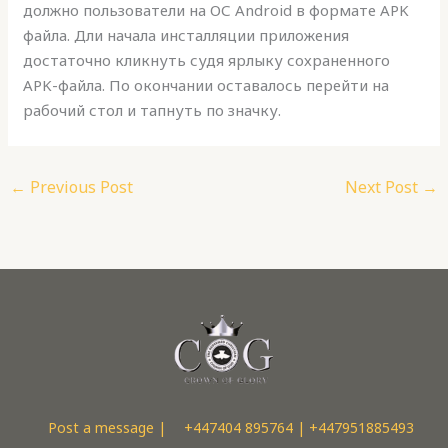
должно пользователи на ОС Android в формате APK
файла. Дли начала инсталляции приложения
достаточно кликнуть судя ярлыку сохраненного
APK-файла. По окончании оставалось перейти на
рабочий стол и тапнуть по значку.
←
Previous Post
Next Post
→
Post a message |
+447404 895764 | +447951885493