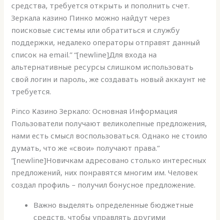
средства, требуется открыть и пополнить счет.
Зеркала казино Пинко можно найдут через
поисковые системы или обратиться и службу
поддержки, недалеко операторы отправят данный
список на email.” “[newline]Для входа на
альтернативные ресурсы слишком использовать
свой логин и пароль, же создавать новый аккаунт не
требуется.
Pinco Казино Зеркало: Основная Информация
Пользователи получают великолепные предложения,
нами есть смысл воспользоваться. Однако не стоило
думать, что же «свои» получают права.”
“[newline]Новичкам адресовано столько интересных
предложений, них понравятся многим им. Человек
создал профиль – получил бонусное предложение.
Важно выделять определенные бюджетные
средств, чтобы управлять другими