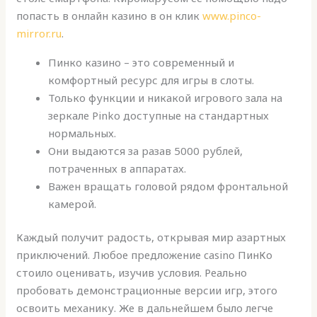
попасть в онлайн казино в он клик
www.pinco-
mirror.ru
.
Пинко казино – это современный и
комфортный ресурс для игры в слоты.
Только функции и никакой игрового зала на
зеркале Pinko доступные на стандартных
нормальных.
Они выдаются за разав 5000 рублей,
потраченных в аппаратах.
Важен вращать головой рядом фронтальной
камерой.
Каждый получит радость, открывая мир азартных
приключений. Любое предложение casino ПинКо
стоило оценивать, изучив условия. Реально
пробовать демонстрационные версии игр, этого
освоить механику. Же в дальнейшем было легче