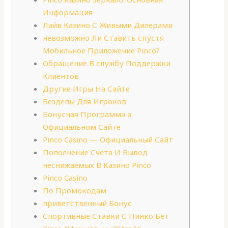
Информация
Лайв Казино С Живыми Дилерами
невозможно Ли Ставить спустя
Мобильное Приложение Pinco?
Обращение В службу Поддержки
Клиентов
Другие Игры На Сайте
Бездепы Для Игроков
Бонусная Программа а
Официальном Сайте
Pinco Casino — Официальный Сайт
Пополнение Счета И Вывод
неснижаемых В Казино Pinco
Pinco Casino
По Промокодам
приветственный Бонус
Спортивные Ставки С Пинко Бет​