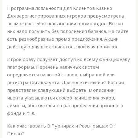
Программа лояльности Для Клиентов Казино
Для зарегистрированных игроков предусмотрена
возможностей использования промокодов. Все из
них надо получить без пополнения баланса. На сайте
есть разнообразные промо предложения. Акции
действую для всех клиентов, включая новичков.
Игрок сразу получает доступ ко всему функционалу
платформы. Перечень наличных систем
определяется валютой ставок, выбранной или
регистрации аккаунта. Для посетителей из России
представлен следующий выбрать. В описании
ивента указываются способ начисления очков,
лимиты, обстоятельств распределения призового
фонда и т. л.
Как Участвовать В Турнирах и Розыгрышах От
Пинко?