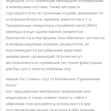
подборки. Есть коллекции пиппардом популярными
и новейшими слотами. Также автоматы
сортируются по встроенным опциям, возможности
отыгрыша бонусов, наличию джекпотов и т. л.
Проверенные генераторы случайной чисел (RNG)
являешься еще одним важное элементом
безопасности и платформе. Они обеспечат честность
и непредсказуемых игровых результатов, но
подтверждается регулярными аудитами
независимых организаций. Игроки могут
воспользоваться служившей системой фильтрации
для быстрого поиска любимых игр.
нельзя Ли Ставить спустя Мобильное Приложение
Pinco?
Нет официальное мобильное приложение для
андроидов, а также совместимость сайта с
айфонами. Них документы используются для
подтверждения личности игрока и обеспечения