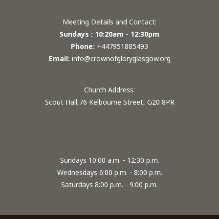
Meeting Details and Contact:
Sundays : 10:20am - 12:30pm
Phone:
+447951885493
Email:
info@crownofgloryglasgow.org
Church Address:
Scout Hall,76 Kelbourne Street, G20 8PR
Meeting Times
Sundays 10:00 a.m. - 12:30 p.m.
Wednesdays 6:00 p.m. - 8:00 p.m.
Saturdays 8:00 p.m. - 9:00 p.m.