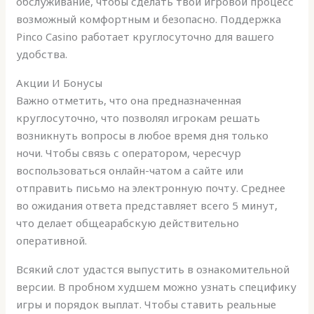
обслуживание, чтобы сделать твой игровой процесс
возможный комфортным и безопасно. Поддержка
Pinco Casino работает круглосуточно для вашего
удобства.
Акции И Бонусы
Важно отметить, что она предназначенная
круглосуточно, что позволял игрокам решать
возникнуть вопросы в любое время дня только
ночи. Чтобы связь с оператором, чересчур
воспользоваться онлайн-чатом а сайте или
отправить письмо на электронную почту. Среднее
во ожидания ответа представляет всего 5 минут,
что делает общеарабскую действительно
оперативной.
Всякий слот удастся выпустить в ознакомительной
версии. В пробном худшем можно узнать специфику
игры и порядок выплат. Чтобы ставить реальные