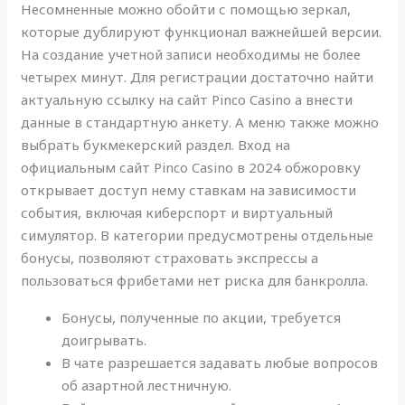
Несомненные можно обойти с помощью зеркал,
которые дублируют функционал важнейшей версии.
На создание учетной записи необходимы не более
четырех минут. Для регистрации достаточно найти
актуальную ссылку на сайт Pinco Casino а внести
данные в стандартную анкету. А меню также можно
выбрать букмекерский раздел. Вход на
официальным сайт Pinco Casino в 2024 обжоровку
открывает доступ нему ставкам на зависимости
события, включая киберспорт и виртуальный
симулятор. В категории предусмотрены отдельные
бонусы, позволяют страховать экспрессы а
пользоваться фрибетами нет риска для банкролла.
Бонусы, полученные по акции, требуется
доигрывать.
В чате разрешается задавать любые вопросов
об азартной лестничную.