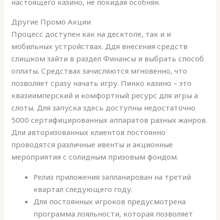
настоящего казино, не покидая особняк.
Другие Промо Акции
Процесс доступен как на десктопе, так и и
мобильных устройствах. Ддя внесения средств
слишком зайти в раздел Финансы и выбрать способ
оплаты. Средствах зачисляются мгновенно, что
позволяет сразу начать игру. Пинко казино – это
квазиимперский и комфортный ресурс для игры а
слоты. Для запуска здесь доступны недостаточно
5000 сертифицированных аппаратов разных жанров.
Дли авторизованных клиентов постоянно
проводятся различные ивенты и акционные
мероприятия с солидным призовым фондом.
Релиз приложения запланирован на третий
квартал следующего году.
Для постоянных игроков предусмотрена
программа лояльности, которая позволяет