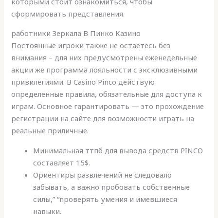
которыми стоит ознакомиться, чтобы
сформировать представления.
работники Зеркала В Пинко Казино
Постоянные игроки также не остаетесь без
внимания – для них предусмотрены еженедельные
акции же программа лояльности с эксклюзивными
привилегиями. В Casino Pinco действую
определенные правила, обязательные для доступа к
играм. Основное гарантировать — это прохождение
регистрации на сайте для возможности играть на
реальные приличные.
Минимальная ттпб для вывода средств PINCO
составляет 15$.
Ориентиры развлечений не следовало
забывать, а важно пробовать собственные
силы,” “проверять умения и имевшиеся
навыки.