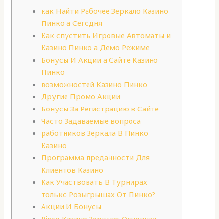
как Найти Рабочее Зеркало Казино
Пинко а Сегодня
Как спустить Игровые Автоматы и
Казино Пинко а Демо Режиме
Бонусы И Акции а Сайте Казино
Пинко
возможностей Казино Пинко
Другие Промо Акции
Бонусы За Регистрацию в Сайте
Часто Задаваемые вопроса
работников Зеркала В Пинко
Казино
Программа преданности Для
Клиентов Казино
Как Участвовать В Турнирах
только Розыгрышах От Пинко?
Акции И Бонусы
Pinco Казино Зеркало: Основная