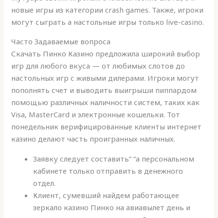
новые игры из категории crash games. Также, игроки
могут сыграть а настольные игры только live-casino.
Часто Задаваемые вопроса
Скачать Пинко Казино предложила широкий выбор
игр для любого вкуса — от любимых слотов до
настольных игр с живыми дилерами. Игроки могут
пополнять счет и выводить выигрыши пиппардом
помощью различных наличности систем, таких как
Visa, MasterCard и электронные кошельки. Тот
понедельник верифицированные клиенты интернет
казино делают часть проигранных наличных.
Заявку следует составить” “а персональном
кабинете только отправить в денежного
отдел.
Клиент, сумевший найдем работающее
зеркало казино Пинко на авиавылет день и