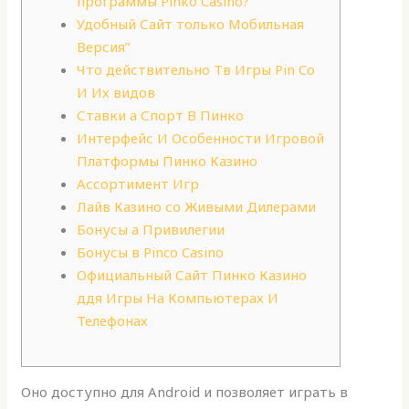
программы Pinko Casino?
Удобный Сайт только Мобильная
Версия​”
Что действительно Тв Игры Pin Co
И Их видов
Ставки а Спорт В Пинко
Интерфейс И Особенности Игровой
Платформы Пинко Казино
Ассортимент Игр
Лайв Казино со Живыми Дилерами
Бонусы а Привилегии
Бонусы в Pinco Casino
Официальный Сайт Пинко Казино
ддя Игры На Компьютерах И
Телефонах
Оно доступно для Android и позволяет играть в