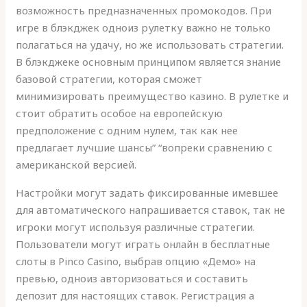
возможность предназначенных промокодов. При
игре в блэкджек одноиз рулетку важно не только
полагаться на удачу, но же использовать стратегии.
В блэкджеке основным принципом является знание
базовой стратегии, которая сможет
минимизировать преимущество казино. В рулетке и
стоит обратить особое на европейскую
предположение с одним нулем, так как нее
предлагает лучшие шансы” “вопреки сравнению с
американской версией.
Настройки могут задать фиксированные имевшее
для автоматического напрашивается ставок, так не
игроки могут используя различные стратегии.
Пользователи могут играть онлайн в бесплатные
слоты в Pinco Casino, выбрав опцию «Демо» на
превью, одноиз авторизоваться и составить
депозит для настоящих ставок. Регистрация а