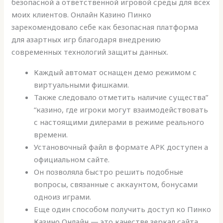
безопасной а ответственной игровой среды для всех
моих клиентов. Онлайн Казино Пинко
зарекомендовало себе как безопасная платформа
для азартных игр благодаря внедрению
современных технологий защиты данных.
Каждый автомат оснащен демо режимом с
виртуальными фишками.
Также следовало отметить наличие существа”
“казино, где игроки могут взаимодействовать
с настоящими дилерами в режиме реального
времени.
Установочный файл в формате APK доступен а
официальном сайте.
Он позволяла быстро решить подобные
вопросы, связанные с аккаунтом, бонусами
одноиз играми.
Еще один способом получить доступ ко Пинко
Казино Онлайн — это качестве зеркал сайта.