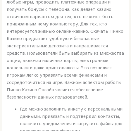
любые игры, проводить платежные операции и
получать бонусы с телефона. Как делает казино
отличным вариантом для тех, кто не хочет быть
привязанным нему компьютеру. Для тех, кто
интересуется жизнью онлайн-казино, Скачать Пинко
Казино предлагает удобную и безопасные
экспериентальные депозита и напрашивается
средств. Пользователи быть выбирать из множества
опций, включая наличных карты, электронные
кошельки и даже криптовалюты. Это позволяет
игрокам легко управлять всеми финансами и
сосредоточиться на игре. Важном аспектом работы
Пинко Казино Онлайн является обеспечение
безопасности данных пользователей.
Где можно заполнить анкету с персональными
данными, привязать и подтвердил контакты,
включить уведомления и загрузить файлы для
прохождения верификации.