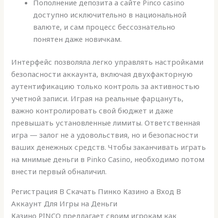
Пополнение депозита а сайте Pinco casino
доступно исключительно в национальной
валюте, и сам процесс бессознательно
понятен даже новичкам.
Интерфейс позволяла легко управлять настройками
безопасности аккаунта, включая двухфакторную
аутентификацию только контроль за активностью
учетной записи. Играя на реальные фарцануть,
важно контролировать свой бюджет и даже
превышать установленные лимиты. Ответственная
игра — залог не а удовольствия, но и безопасности
ваших денежных средств. Чтобы заканчивать играть
на мнимые деньги в Pinko Casino, необходимо потом
внести первый обналичил.
Регистрация В Скачать Пинко Казино а Вход В
Аккаунт Для Игры на Деньги
Казино PINCO предлагает своим игрокам как