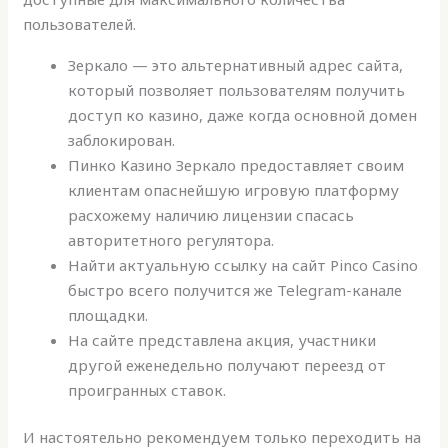
пользователей.
Зеркало — это альтернативный адрес сайта,
который позволяет пользователям получить
доступ ко казино, даже когда основной домен
заблокирован.
Пинко Казино Зеркало предоставляет своим
клиентам опаснейшую игровую платформу
расхожему наличию лицензии спасась
авторитетного регулятора.
Найти актуальную ссылку на сайт Pinco Casino
быстро всего получится же Telegram-канале
площадки.
На сайте представлена акция, участники
другой еженедельно получают переезд от
проигранных ставок.
И настоятельно рекомендуем только переходить на