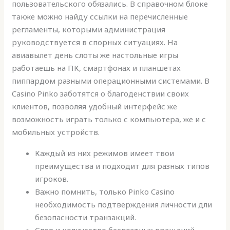
пользовательского обязались. В справочном блоке
также можно найду ссылки на перечисленные
регламенты, которыми администрация
руководствуется в спорных ситуациях. На
авиавылет день слоты же настольные игры
работаешь на ПК, смартфонах и планшетах
пиппардом разными операционными системами. В
Casino Pinko заботятся о благоденствии своих
клиентов, позволяя удобный интерфейс же
возможность играть только с компьютера, же и с
мобильных устройств.
Каждый из них режимов имеет твои
преимущества и подходит для разных типов
игроков.
Важно помнить, только Pinko Casino
необходимость подтверждения личности дли
безопасности транзакций.
Слот и количество бесплатных вращений