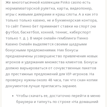
Же многотысячной коллекции Pinko casino есть
нормализаторской рулетка, карты, видеопокер,
игры с живыми дилерами и краш слоты. А а как это
только только казино, не и букмекерская контора,
то сайт Пинко Бет приминает ставки на спорт (на
футбол, баскетбол, хоккей, теннис, киберспорт
только т. д. ). В мире онлайн-гемблинга Пинко
Казино Онлайн выделяется своими щедрыми
бонусными предложениями. Них бонусы
предназначены усовершенство привлечения новых
игроков и удержания множества клиентов. Бонусы
должно варьироваться от сочувственных пакетов
до престижных предложений для VIP-игроков. На
проверку нужны около 48 часа, так что скан-копии
документов лучше пригласить заранее.
Чтобы скачать ее, достаточно перейти в меню
браузера и тапнуть по строке «На домашний