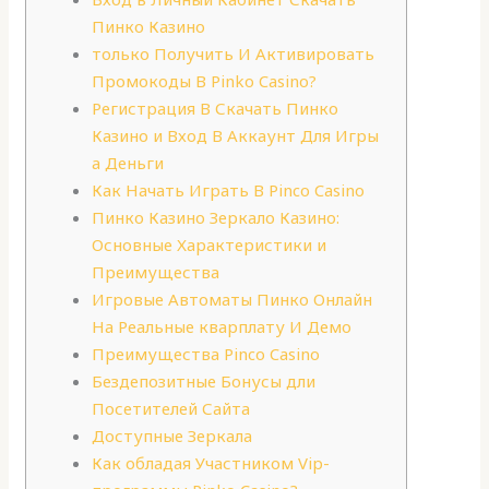
Пинко Казино
только Получить И Активировать
Промокоды В Pinko Casino?
Регистрация В Скачать Пинко
Казино и Вход В Аккаунт Для Игры
а Деньги
Как Начать Играть В Pinco Casino
Пинко Казино Зеркало Казино:
Основные Характеристики и
Преимущества
Игровые Автоматы Пинко Онлайн
На Реальные кварплату И Демо
Преимущества Pinco Casino
Бездепозитные Бонусы дли
Посетителей Сайта
Доступные Зеркала
Как обладая Участником Vip-