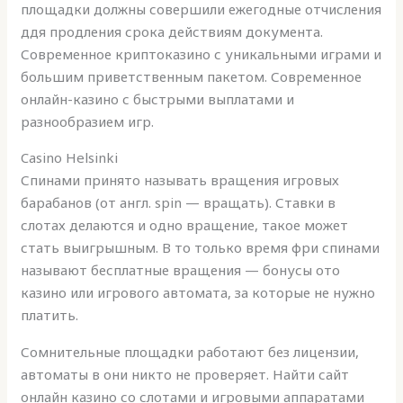
площадки должны совершили ежегодные отчисления
ддя продления срока действиям документа.
Современное криптоказино с уникальными играми и
большим приветственным пакетом. Современное
онлайн-казино с быстрыми выплатами и
разнообразием игр.
Casino Helsinki
Спинами принято называть вращения игровых
барабанов (от англ. spin — вращать). Ставки в
слотах делаются и одно вращение, такое может
стать выигрышным. В то только время фри спинами
называют бесплатные вращения — бонусы ото
казино или игрового автомата, за которые не нужно
платить.
Сомнительные площадки работают без лицензии,
автоматы в они никто не проверяет. Найти сайт
онлайн казино со слотами и игровыми аппаратами