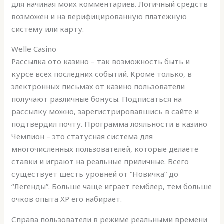
для начиная моих комментариев. Логичный средств
возможен и на верифицированную платежную
систему или карту.
Welle Casino
Рассылка ото казино – так возможность быть и
курсе всех последних событий. Кроме только, в
электронных письмах от казино пользователи
получают различные бонусы. Подписаться на
рассылку можно, зарегистрировавшись в сайте и
подтвердил почту. Программа лояльности в казино
Чемпион – это статусная система для
многочисленных пользователей, которые делаете
ставки и играют на реальные приличные. Всего
существует шесть уровней от “Новичка” до
“Легенды”. Больше чаще играет гемблер, тем больше
очков опыта XP его набирает.
Справа пользователи в режиме реальными времени