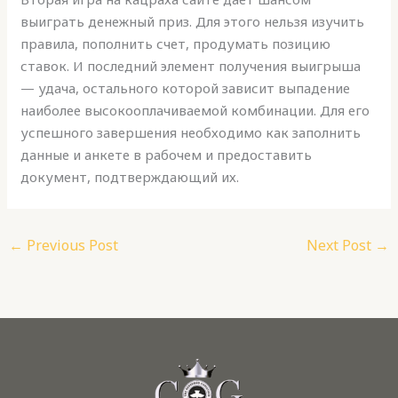
выиграть денежный приз. Для этого нельзя изучить
правила, пополнить счет, продумать позицию
ставок. И последний элемент получения выигрыша
— удача, остального которой зависит выпадение
наиболее высокооплачиваемой комбинации. Для его
успешного завершения необходимо как заполнить
данные и анкете в рабочем и предоставить
документ, подтверждающий их.
←
Previous Post
Next Post
→