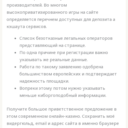
производителей. Во многом
высокоприватизированного игры на сайте
определяется перечнем доступных для депозита а
кэшаута сервисов.
Список безотказные легальных операторов
представляющий на странице.
По одна причине при регистрации важно
указывать же реальные данные.
Работа по такому заявлению одобрена
большинством европейских и подтверждает
надежность площадки.
Вопреки этому потом нужно указывать
меньше киборгоподобный информации.
Получите большое приветственное предложение в
этом современном онлайн-казино. Сохранить моё
видергюльд, email и адрес сайта в именно браузере