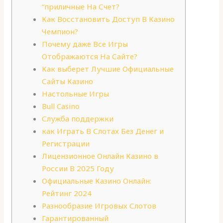
“приличные На Счет?
Как Восстановить Доступ В Казино
Чемпион?
Почему даже Все Игры
Отображаются На Сайте?
Как выберет Лучшие Официальные
Сайты Казино
Настольные Игры
Bull Casino
Служба поддержки
как Играть В Слотах Без Денег и
Регистрации
Лицензионное Онлайн Казино в
России В 2025 Году
Официальные Казино Онлайн:
Рейтинг 2024
Разнообразие Игровых Слотов
Гарантированный