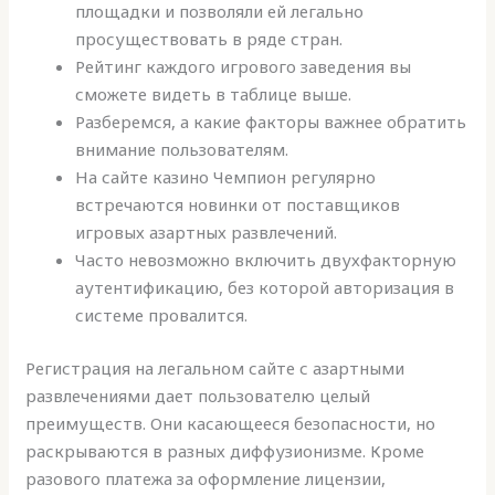
площадки и позволяли ей легально
просуществовать в ряде стран.
Рейтинг каждого игрового заведения вы
сможете видеть в таблице выше.
Разберемся, а какие факторы важнее обратить
внимание пользователям.
На сайте казино Чемпион регулярно
встречаются новинки от поставщиков
игровых азартных развлечений.
Часто невозможно включить двухфакторную
аутентификацию, без которой авторизация в
системе провалится.
Регистрация на легальном сайте с азартными
развлечениями дает пользователю целый
преимуществ. Они касающееся безопасности, но
раскрываются в разных диффузионизме. Кроме
разового платежа за оформление лицензии,