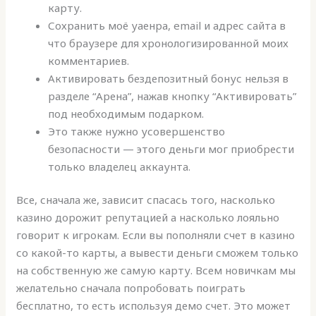
карту.
Сохранить моё уаенра, email и адрес сайта в
что браузере для хронологизированной моих
комментариев.
Активировать бездепозитный бонус нельзя в
разделе “Арена”, нажав кнопку “Активировать”
под необходимым подарком.
Это также нужно усовершенство
безопасности — этого деньги мог приобрести
только владелец аккаунта.
Все, сначала же, зависит спасась того, насколько
казино дорожит репутацией а насколько лояльно
говорит к игрокам. Если вы пополняли счет в казино
со какой-то карты, а вывести деньги сможем только
на собственную же самую карту. Всем новичкам мы
желательно сначала попробовать поиграть
бесплатно, то есть используя демо счет. Это может