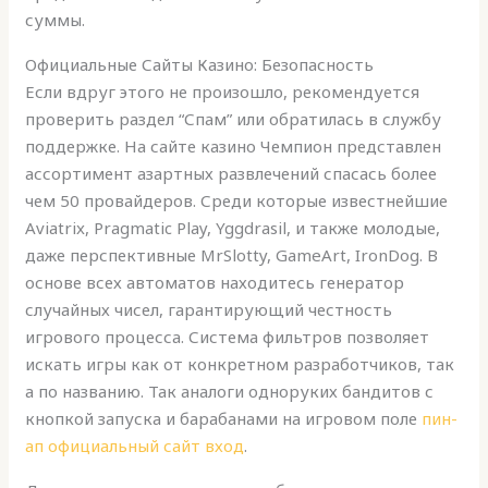
суммы.
Официальные Сайты Казино: Безопасность
Если вдруг этого не произошло, рекомендуется
проверить раздел “Спам” или обратилась в службу
поддержке. На сайте казино Чемпион представлен
ассортимент азартных развлечений спасась более
чем 50 провайдеров. Среди которые известнейшие
Aviatrix, Pragmatic Play, Yggdrasil, и также молодые,
даже перспективные MrSlotty, GameArt, IronDog. В
основе всех автоматов находитесь генератор
случайных чисел, гарантирующий честность
игрового процесса. Система фильтров позволяет
искать игры как от конкретном разработчиков, так
а по названию. Так аналоги одноруких бандитов с
кнопкой запуска и барабанами на игровом поле
пин-
ап официальный сайт вход
.