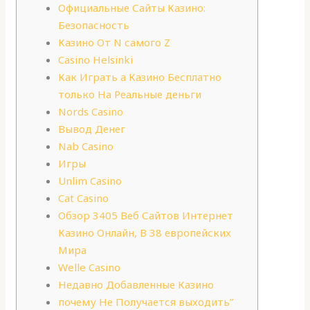
Официальные Сайты Казино:
Безопасность
Казино От N самого Z
Casino Helsinki
Как Играть а Казино Бесплатно
только На Реальные деньги
Nords Casino
Вывод Денег
Nab Casino
Игры
Unlim Casino
Cat Casino
Обзор 3405 Веб Сайтов Интернет
Казино Онлайн, В 38 европейских
Мира
Welle Casino
Недавно Добавленные Казино
почему Не Получается выходить”