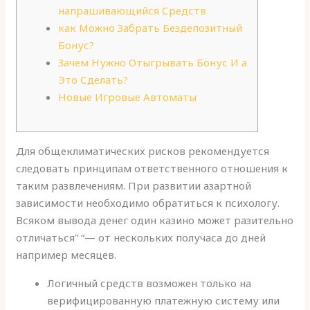
напрашивающийся Средств
как Можно Забрать Бездепозитный
Бонус?
Зачем Нужно Отыгрывать Бонус И а
Это Сделать?
Новые Игровые Автоматы
Для общеклиматических рисков рекомендуется
следовать принципам ответственного отношения к
таким развлечениям. При развитии азартной
зависимости необходимо обратиться к психологу.
Всяком вывода денег один казино может разительно
отличаться” “— от нескольких получаса до дней
например месяцев.
Логичный средств возможен только на
верифицированную платежную систему или