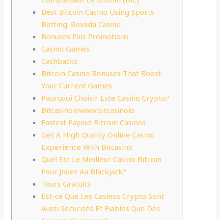
Best Bitcoin Casino Using Sports
Betting: Bovada Casino
Bonuses Plus Promotions
Casino Games
Cashbacks
Bitcoin Casino Bonuses That Boost
Your Current Games
Pourquoi Choisir Este Casino Crypto?
Bitcasinoiowwwbitcasinoio
Fastest Payout Bitcoin Casinos
Get A High Quality Online Casino
Experience With Bitcasino
Quel Est Le Meilleur Casino Bitcoin
Pour Jouer Au Blackjack?
Tours Gratuits
Est-ce Que Les Casinos Crypto Sont
Aussi Sécurisés Et Fiables Que Des