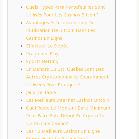
Quels Types Para Portefeuilles Sont
Utilisés Pour Les Casinos Bitcoin?
Avantages Et Inconvénients De
L’utilisation De Bitcoin Dans Les
Casinos En Ligne
Effectuer Le Dépôt
Pragmatic Play
Sports Betting
En Dehors Du Btc, Quelles Sont Des
Autres Cryptomonnaies Couramment
Utilisées Pour Pratiquer?
Jeux De Table
Les Meilleurs Internet Casinos Bitcoin
Quel Reste Le Montant Bare Minimum
Pour Faire Este Dépôt En Crypto Sur
Un On Line Casino?
Les 10 Meilleurs Casinos En Ligne
Complaisant Le Bitcoin (btc)