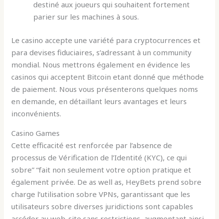
destiné aux joueurs qui souhaitent fortement
parier sur les machines à sous.
Le casino accepte une variété para cryptocurrences et
para devises fiduciaires, s’adressant à un community
mondial. Nous mettrons également en évidence les
casinos qui acceptent Bitcoin etant donné que méthode
de paiement. Nous vous présenterons quelques noms
en demande, en détaillant leurs avantages et leurs
inconvénients.
Casino Games
Cette efficacité est renforcée par l’absence de
processus de Vérification de l’Identité (KYC), ce qui
sobre” “fait non seulement votre option pratique et
également privée. De as well as, HeyBets prend sobre
charge l’utilisation sobre VPNs, garantissant que les
utilisateurs sobre diverses juridictions sont capables
accéder au web-site sans restrictions, augmentant ainsi