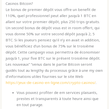
Casinos Bitcoin?
Le bonus de premier dépôt vous offre un benefit de
110%, quel professionnel peut aller jusqu’à 1 BTC en
allant sur votre premier dépôt, plus 250 trips gratuits.
Un second bonus de dépôt vous est in room offert, qui
vous donne 50% sur votre second dépôt jusqu’à 2, 5
BTC. Si les joueurs pensiez qu’il n’y en avait in addition,
vous bénéficiez d’un bonus de 75% sur le troisième
dépôt. Cette campaign vous permettra de économiser
jusqu’à 1, your five BTC sur le présent troisième dépôt.
Les nouveaux” “venus dans le partie Bitcoin seront
guidés tout au lengthy du processus grâce à une my own
d’informations utiles fournies sur le site Web
https://jeux-de-casino-en-ligne.com/crypto-casinos/
.
Vous pouvez profiter de em services plaisants,
prestes et transparents à toute heure ainsi que
en tout parage.