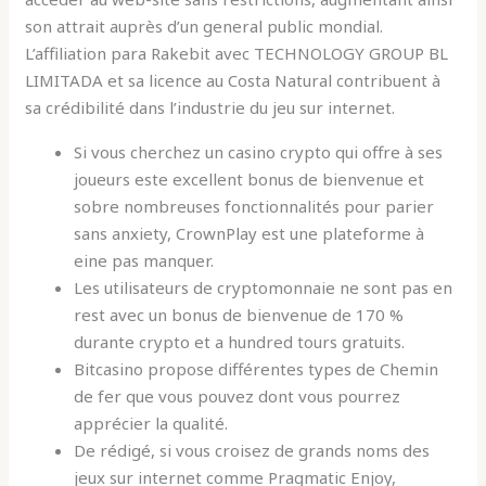
son attrait auprès d’un general public mondial.
L’affiliation para Rakebit avec TECHNOLOGY GROUP BL
LIMITADA et sa licence au Costa Natural contribuent à
sa crédibilité dans l’industrie du jeu sur internet.
Si vous cherchez un casino crypto qui offre à ses
joueurs este excellent bonus de bienvenue et
sobre nombreuses fonctionnalités pour parier
sans anxiety, CrownPlay est une plateforme à
eine pas manquer.
Les utilisateurs de cryptomonnaie ne sont pas en
rest avec un bonus de bienvenue de 170 %
durante crypto et a hundred tours gratuits.
Bitcasino propose différentes types de Chemin
de fer que vous pouvez dont vous pourrez
apprécier la qualité.
De rédigé, si vous croisez de grands noms des
jeux sur internet comme Pragmatic Enjoy,