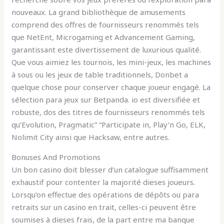
nouveaux. La grand bibliothèque de amusements
comprend des offres de fournisseurs renommés tels
que NetEnt, Microgaming et Advancement Gaming,
garantissant este divertissement de luxurious qualité.
Que vous aimiez les tournois, les mini-jeux, les machines
à sous ou les jeux de table traditionnels, Donbet a
quelque chose pour conserver chaque joueur engagé. La
sélection para jeux sur Betpanda. io est diversifiée et
robuste, dos des titres de fournisseurs renommés tels
qu’Evolution, Pragmatic” “Participate in, Play’n Go, ELK,
Nolimit City ainsi que Hacksaw, entre autres.
Bonuses And Promotions
Un bon casino doit blesser d’un catalogue suffisamment
exhaustif pour contenter la majorité dieses joueurs.
Lorsqu’on effectue des opérations de dépôts ou para
retraits sur un casino en trait, celles-ci peuvent être
soumises à dieses frais, de la part entre ma banque