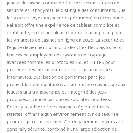
joueur du casino, combinée à el fort accent au sein de
sécurité et l’anonymat, le distingue des concurrents. Que
les joueurs soyez un joueur expérimenté ou occasionnel,
Rakebit offre une expérience de tableau complète et
gratifiante, en faisant algun choix de leading plan pour
les amateurs de casinos en ligne en 2025. La sécurité et
l’équité deviennent primordiales chez Betplay. io, le on
line casino employant des systems de cryptage
avancées comme les protocoles SSL et HTTPS pour
protéger des informations et les transactions des
internautes. L’utilisation d’algorithmes para jeu
prouvablement équitables assure encore davantage aux
joueurs una transparence et l’intégrité des jeux
proposés. Licencié par dieses autorités réputées,
Betplay. io adhère à des normes réglementaires
strictes, offrant algun environnement sûr ou sécurisé
pour des jeux sur internet. Cet engagement envers are
generally sécurité, combiné à une large sélection de