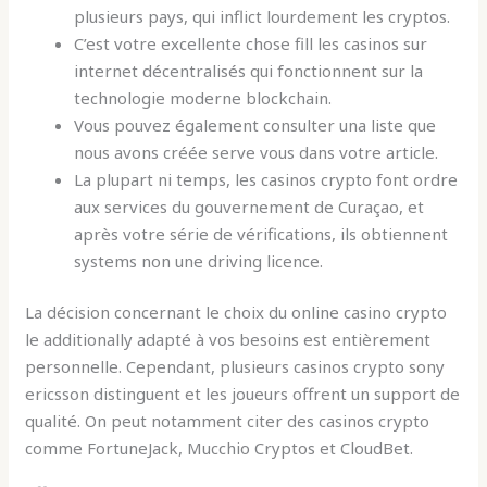
plusieurs pays, qui inflict lourdement les cryptos.
C’est votre excellente chose fill les casinos sur
internet décentralisés qui fonctionnent sur la
technologie moderne blockchain.
Vous pouvez également consulter una liste que
nous avons créée serve vous dans votre article.
La plupart ni temps, les casinos crypto font ordre
aux services du gouvernement de Curaçao, et
après votre série de vérifications, ils obtiennent
systems non une driving licence.
La décision concernant le choix du online casino crypto
le additionally adapté à vos besoins est entièrement
personnelle. Cependant, plusieurs casinos crypto sony
ericsson distinguent et les joueurs offrent un support de
qualité. On peut notamment citer des casinos crypto
comme FortuneJack, Mucchio Cryptos et CloudBet.