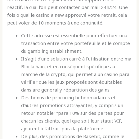
réactif, la cual l’on peut contacter par mail 24h/24. Une
fois o qual le casino a new approuvé votre retrait, cela
peut voler de 10 moments à une continuité.
Cette adresse est essentielle pour effectuer una
transaction entre votre portefeuille et le compte
du gambling establishment.
Il s’agit d’une solution carré à l’utilisation entre ma
Blockchain, et en conséquent spécifique au
marché de la crypto, qui permet à un casino para
vérifier que les jeux proposés sont équitables
dans are generally répartition des gains.
Des bonus de procuring hebdomadaires et
d’autres promotions attrayantes, y compris un
retour notable” “para 10% sur des pertes pour
chacun les clients, quel que soit leur statut VIP,
ajoutent à l’attrait para la plateforme.
De plus, des promotions de Rakebit, comme le