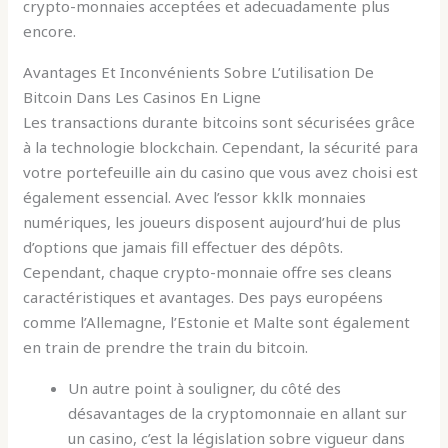
crypto-monnaies acceptées et adecuadamente plus
encore.
Avantages Et Inconvénients Sobre L’utilisation De
Bitcoin Dans Les Casinos En Ligne
Les transactions durante bitcoins sont sécurisées grâce
à la technologie blockchain. Cependant, la sécurité para
votre portefeuille ain du casino que vous avez choisi est
également essencial. Avec l’essor kklk monnaies
numériques, les joueurs disposent aujourd’hui de plus
d’options que jamais fill effectuer des dépôts.
Cependant, chaque crypto-monnaie offre ses cleans
caractéristiques et avantages. Des pays européens
comme l’Allemagne, l’Estonie et Malte sont également
en train de prendre the train du bitcoin.
Un autre point à souligner, du côté des
désavantages de la cryptomonnaie en allant sur
un casino, c’est la législation sobre vigueur dans