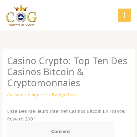
Skip
to
content
Casino Crypto: Top Ten Des
Casinos Bitcoin &
Cryptomonnaies
/
casino en ligne fr
/ By
Ayo Ilori
Liste Des Meilleurs Internet Casinos Bitcoin En France:
Reward 200″
Content