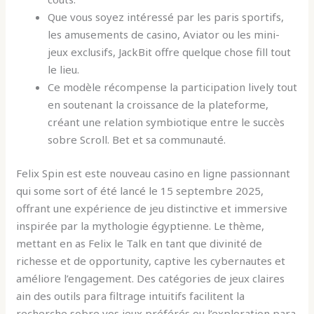
Que vous soyez intéressé par les paris sportifs,
les amusements de casino, Aviator ou les mini-
jeux exclusifs, JackBit offre quelque chose fill tout
le lieu.
Ce modèle récompense la participation lively tout
en soutenant la croissance de la plateforme,
créant une relation symbiotique entre le succès
sobre Scroll. Bet et sa communauté.
Felix Spin est este nouveau casino en ligne passionnant
qui some sort of été lancé le 15 septembre 2025,
offrant une expérience de jeu distinctive et immersive
inspirée par la mythologie égyptienne. Le thème,
mettant en as Felix le Talk en tant que divinité de
richesse et de opportunity, captive les cybernautes et
améliore l’engagement. Des catégories de jeux claires
ain des outils para filtrage intuitifs facilitent la
recherche sobre vos jeux préférés ou l’exploration para