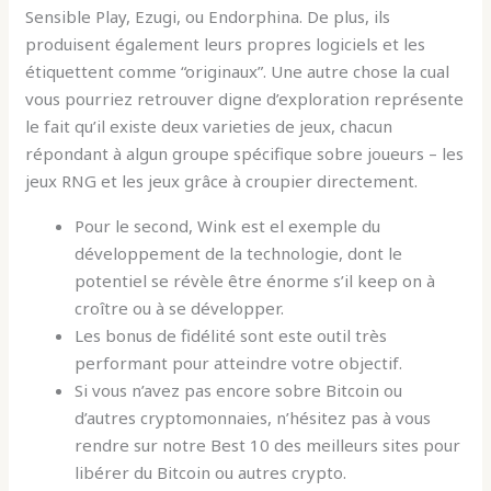
Sensible Play, Ezugi, ou Endorphina. De plus, ils
produisent également leurs propres logiciels et les
étiquettent comme “originaux”. Une autre chose la cual
vous pourriez retrouver digne d’exploration représente
le fait qu’il existe deux varieties de jeux, chacun
répondant à algun groupe spécifique sobre joueurs – les
jeux RNG et les jeux grâce à croupier directement.
Pour le second, Wink est el exemple du
développement de la technologie, dont le
potentiel se révèle être énorme s’il keep on à
croître ou à se développer.
Les bonus de fidélité sont este outil très
performant pour atteindre votre objectif.
Si vous n’avez pas encore sobre Bitcoin ou
d’autres cryptomonnaies, n’hésitez pas à vous
rendre sur notre Best 10 des meilleurs sites pour
libérer du Bitcoin ou autres crypto.