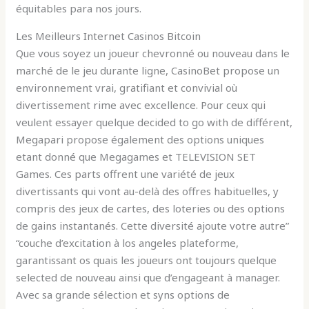
équitables para nos jours.
Les Meilleurs Internet Casinos Bitcoin
Que vous soyez un joueur chevronné ou nouveau dans le
marché de le jeu durante ligne, CasinoBet propose un
environnement vrai, gratifiant et convivial où
divertissement rime avec excellence. Pour ceux qui
veulent essayer quelque decided to go with de différent,
Megapari propose également des options uniques
etant donné que Megagames et TELEVISION SET
Games. Ces parts offrent une variété de jeux
divertissants qui vont au-delà des offres habituelles, y
compris des jeux de cartes, des loteries ou des options
de gains instantanés. Cette diversité ajoute votre autre”
“couche d’excitation à los angeles plateforme,
garantissant os quais les joueurs ont toujours quelque
selected de nouveau ainsi que d’engageant à manager.
Avec sa grande sélection et syns options de