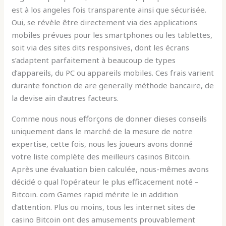
est à los angeles fois transparente ainsi que sécurisée.
Oui, se révèle être directement via des applications
mobiles prévues pour les smartphones ou les tablettes,
soit via des sites dits responsives, dont les écrans
s’adaptent parfaitement à beaucoup de types
d’appareils, du PC ou appareils mobiles. Ces frais varient
durante fonction de are generally méthode bancaire, de
la devise ain d’autres facteurs.
Comme nous nous efforçons de donner dieses conseils
uniquement dans le marché de la mesure de notre
expertise, cette fois, nous les joueurs avons donné
votre liste complète des meilleurs casinos Bitcoin.
Après une évaluation bien calculée, nous-mêmes avons
décidé o qual l’opérateur le plus efficacement noté –
Bitcoin. com Games rapid mérite le in addition
d’attention. Plus ou moins, tous les internet sites de
casino Bitcoin ont des amusements prouvablement