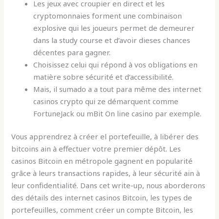
Les jeux avec croupier en direct et les
cryptomonnaies forment une combinaison
explosive qui les joueurs permet de demeurer
dans la study course et d’avoir dieses chances
décentes para gagner.
Choisissez celui qui répond à vos obligations en
matière sobre sécurité et d’accessibilité.
Mais, il sumado a a tout para même des internet
casinos crypto qui ze démarquent comme
FortuneJack ou mBit On line casino par exemple.
Vous apprendrez à créer el portefeuille, à libérer des
bitcoins ain à effectuer votre premier dépôt. Les
casinos Bitcoin en métropole gagnent en popularité
grâce à leurs transactions rapides, à leur sécurité ain à
leur confidentialité. Dans cet write-up, nous aborderons
des détails des internet casinos Bitcoin, les types de
portefeuilles, comment créer un compte Bitcoin, les