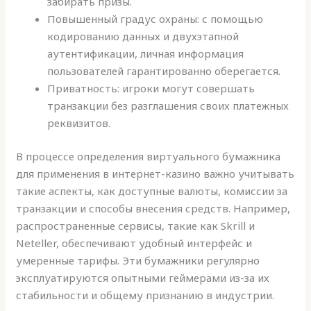
забирать призы.
Повышенный градус охраны: с помощью
кодированию данных и двухэтапной
аутентификации, личная информация
пользователей гарантированно оберегается.
Приватность: игроки могут совершать
транзакции без разглашения своих платежных
реквизитов.
В процессе определения виртуального бумажника
для применения в интернет-казино важно учитывать
такие аспекты, как доступные валюты, комиссии за
транзакции и способы внесения средств. Например,
распространенные сервисы, такие как Skrill и
Neteller, обеспечивают удобный интерфейс и
умеренные тарифы. Эти бумажники регулярно
эксплуатируются опытными геймерами из-за их
стабильности и общему признанию в индустрии.