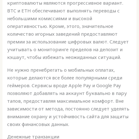
криптовалюты являются прогрессивное вариант.
BTC и ETH обеспечивают выполнять переводы с
небольшими комиссиями и высокой
оперативностью. Кроме, этого, значительное
количество игорных заведений предоставляют
премии за использование цифровых валют. Следует
учитывать о мониторинге пределов на депозит и
кэшаут, чтобы избежать неожиданных ситуаций.
Не нужно пренебрегать о мобильных оплатах,
которые делаются все более популярными среди
геймеров. Сервисы вроде Apple Pay и Google Pay
позволяют добавлять на аккаунт буквально в пару
тапов, предоставляя максимальное комфорт. Вне
зависимости от метода, постоянно следует уделять
внимание охрану и устойчивость сайта для защиты
своих финансовых данных.
Денежные транзакции