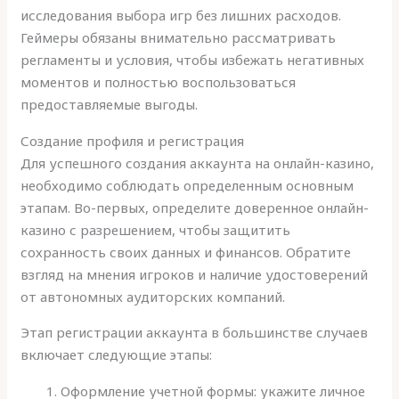
исследования выбора игр без лишних расходов.
Геймеры обязаны внимательно рассматривать
регламенты и условия, чтобы избежать негативных
моментов и полностью воспользоваться
предоставляемые выгоды.
Создание профиля и регистрация
Для успешного создания аккаунта на онлайн-казино,
необходимо соблюдать определенным основным
этапам. Во-первых, определите доверенное онлайн-
казино с разрешением, чтобы защитить
сохранность своих данных и финансов. Обратите
взгляд на мнения игроков и наличие удостоверений
от автономных аудиторских компаний.
Этап регистрации аккаунта в большинстве случаев
включает следующие этапы:
Оформление учетной формы: укажите личное