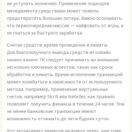
не уступать волнению. Применение подходов
менеджмента средствами может помочь
предотвратить больших потерь. Важно осознавать,
что первоочередная миссия — кайфовать от игры, а
не гнаться за быстрого заработка.
Снятие средств: время проведения и лимиты
Для благополучного вывода средств из онлайн
казино казино 7К следует принимать во внимание
несколько ключевых аспектов, таких как сроки
обработки и лимиты. Время исполнения транзакций
может колебаться в зависимости от используемого
метода. Например, применение виртуальных
счетов, например Skrill или Neteller, как правило
позволяет получить финансы в течение 24 часов. Тем
не менее банковские транзакции имеют
возможность отнимать до пяти будних суток.
Что затрагивает лимитов на вывод денег, они тоже