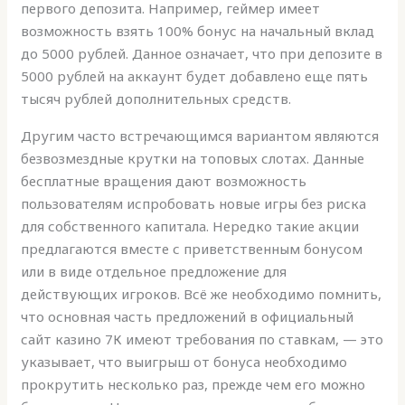
первого депозита. Например, геймер имеет
возможность взять 100% бонус на начальный вклад
до 5000 рублей. Данное означает, что при депозите в
5000 рублей на аккаунт будет добавлено еще пять
тысяч рублей дополнительных средств.
Другим часто встречающимся вариантом являются
безвозмездные крутки на топовых слотах. Данные
бесплатные вращения дают возможность
пользователям испробовать новые игры без риска
для собственного капитала. Нередко такие акции
предлагаются вместе с приветственным бонусом
или в виде отдельное предложение для
действующих игроков. Всё же необходимо помнить,
что основная часть предложений в официальный
сайт казино 7К имеют требования по ставкам, — это
указывает, что выигрыш от бонуса необходимо
прокрутить несколько раз, прежде чем его можно