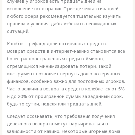
случаев у игроков есть тридцать дней на
исполнение всех правил. Прежде чем активацией
любого офера рекомендуется тщательно изучить
правила и условия, дабы избежать неожиданных
ситуаций.
Кэшбэк – рефанд доли потерянных средств.
Возврат средств в интернет-казино становится все
более распространенным среди геймеров,
стремящихся минимизировать потери. Такой
инструмент позволяет вернуть долю потерянных
финансов, особенно важно для постоянных игроков.
Часто величина возврата средств колеблется от 5%
и до 20% от проигранной суммы за заданный срок,
будь то сутки, неделя или тридцать дней.
Следует осознавать, что требования получения
денежного возврата могут варьироваться в
зависимости от казино. Некоторые игорные дома