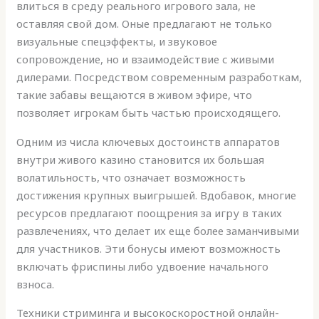
влиться в среду реального игрового зала, не
оставляя свой дом. Оные предлагают не только
визуальные спецэффекты, и звуковое
сопровождение, но и взаимодействие с живыми
дилерами. Посредством современным разработкам,
такие забавы вещаются в живом эфире, что
позволяет игрокам быть частью происходящего.
Одним из числа ключевых достоинств аппаратов
внутри живого казино становится их большая
волатильность, что означает возможность
достижения крупных выигрышей. Вдобавок, многие
ресурсов предлагают поощрения за игру в таких
развлечениях, что делает их еще более заманчивыми
для участников. Эти бонусы имеют возможность
включать фриспины либо удвоение начального
взноса.
Техники стриминга и высокоскоростной онлайн-