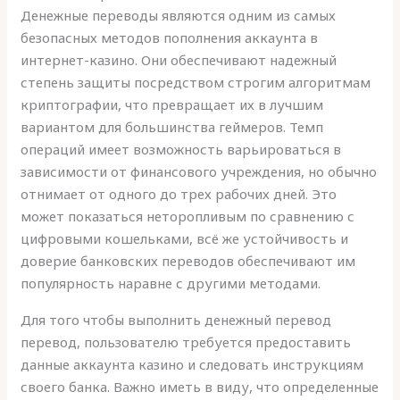
Денежные переводы являются одним из самых
безопасных методов пополнения аккаунта в
интернет-казино. Они обеспечивают надежный
степень защиты посредством строгим алгоритмам
криптографии, что превращает их в лучшим
вариантом для большинства геймеров. Темп
операций имеет возможность варьироваться в
зависимости от финансового учреждения, но обычно
отнимает от одного до трех рабочих дней. Это
может показаться неторопливым по сравнению с
цифровыми кошельками, всё же устойчивость и
доверие банковских переводов обеспечивают им
популярность наравне с другими методами.
Для того чтобы выполнить денежный перевод
перевод, пользователю требуется предоставить
данные аккаунта казино и следовать инструкциям
своего банка. Важно иметь в виду, что определенные