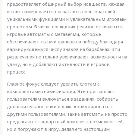
предоставляет обширный выбор новшеств, каждая
из них намеревается впечатлить пользователей
уникальными функциями и увлекательным игровым
процессом. В числе последних релизов отличаются
игровые автоматы с мегавеями, которые
обеспечивают тысячи шансов на победу благодаря
варьирующемуся числу знаков на барабанах. Эти
развлечения не только увеличивают возможности на
удачу, но и добавляют активности в игровой
процесс.
Главное фокус следует уделить слотам с
компонентами геймификации. Эти приглашают
пользователям включаться в заданиях, собирать
дополнительные очки и даже конкурировать с
другими пользователями. Такие автоматы не просто
предлагают стандартный комплект возможностей,
но и погружают в игру, делая его настоящим