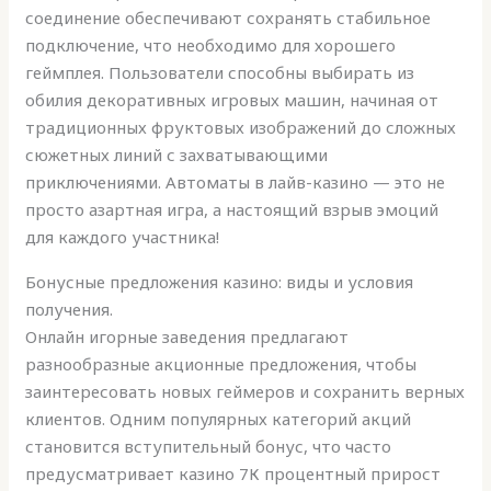
соединение обеспечивают сохранять стабильное
подключение, что необходимо для хорошего
геймплея. Пользователи способны выбирать из
обилия декоративных игровых машин, начиная от
традиционных фруктовых изображений до сложных
сюжетных линий с захватывающими
приключениями. Автоматы в лайв-казино — это не
просто азартная игра, а настоящий взрыв эмоций
для каждого участника!
Бонусные предложения казино: виды и условия
получения.
Онлайн игорные заведения предлагают
разнообразные акционные предложения, чтобы
заинтересовать новых геймеров и сохранить верных
клиентов. Одним популярных категорий акций
становится вступительный бонус, что часто
предусматривает казино 7К процентный прирост