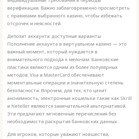
индивидуальные требования и периоды
верификации. Важно заблаговременно просмотреть
с правилами выбранного казино, чтобы избежать
отсрочек и неясностей.
Депозит аккаунта: доступные варианты
Пополнение аккаунта в виртуальном казино — это
важный момент, который нуждается в
внимательного подхода к мелочам. Банковские
пластики являются одним из более популярных
методов. Visa и MasterCard обеспечивают
моментальные операции и значительную степень
безопасности. Впрочем, для тех, кто ценит
анонимность, электронные кошельки такие как Skrill
и Neteller являются замечательной альтернативой.
Эти предлагают мгновенные перечисления без
необходимости раскрытия банковских данных.
Для игроков, которые уважают новшества,