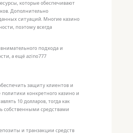
есурсы, которые обеспечивают
ков. Дополнительно
данных ситуаций. Многие казино
ости, поэтому всегда
в внимательного подхода и
ти, а ещё azino777
обеспечить защиту клиентов и
 политики конкретного казино и
лять 10 долларов, тогда как
ять собственными средствами
епозиты и транзакции средств