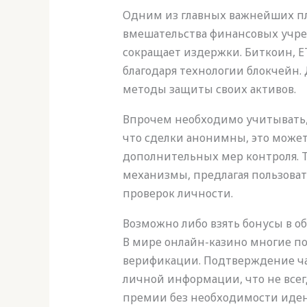
Одним из главных важнейших плю
вмешательства финансовых учреж
сокращает издержки. Биткоин, 
благодаря технологии блокчейн
методы защиты своих активов.
Впрочем необходимо учитывать, 
что сделки анонимны, это может
дополнительных мер контроля. Т
механизмы, предлагая пользоват
проверок личности.
Возможно либо взять бонусы в о
В мире онлайн-казино многие п
верификации. Подтверждение ча
личной информации, что не всег
премии без необходимости иден