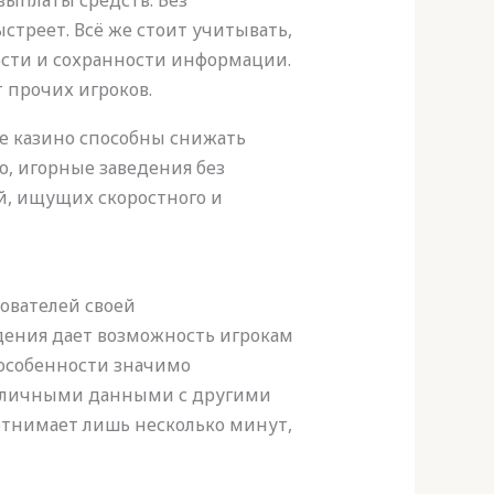
выплаты средств. Без
треет. Всё же стоит учитывать,
ости и сохранности информации.
 прочих игроков.
е казино способны снижать
о, игорные заведения без
й, ищущих скоростного и
ователей своей
дения дает возможность игрокам
 особенности значимо
я личными данными с другими
отнимает лишь несколько минут,