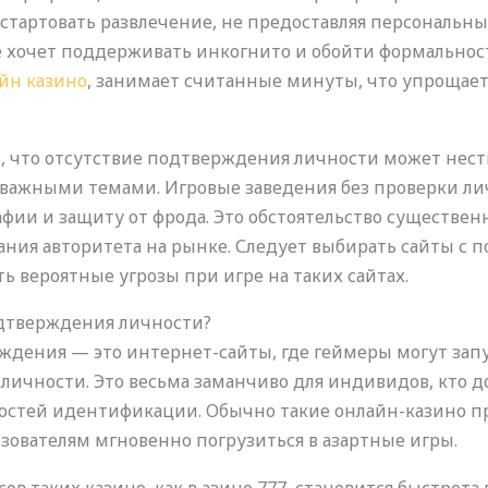
тартовать развлечение, не предоставляя персональные
е хочет поддерживать инкогнито и обойти формальнос
йн казино
, занимает считанные минуты, что упрощает
, что отсутствие подтверждения личности может нести
 важными темами. Игровые заведения без проверки л
ии и защиту от фрода. Это обстоятельство существе
ания авторитета на рынке. Следует выбирать сайты с
 вероятные угрозы при игре на таких сайтах.
одтверждения личности?
дения — это интернет-сайты, где геймеры могут запу
ичности. Это весьма заманчиво для индивидов, кто д
стей идентификации. Обычно такие онлайн-казино п
ьзователям мгновенно погрузиться в азартные игры.