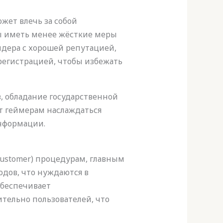
жет влечь за собой
ы иметь менее жёсткие меры
йдера с хорошей репутацией,
регистрацией, чтобы избежать
, обладание государственной
т геймерам наслаждаться
нформации.
Customer) процедурам, главным
одов, что нуждаются в
обеспечивает
тельно пользователей, что