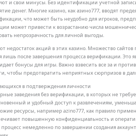
уют и свои минусы. Без идентификации учетной запис
тие денег. Многие казино, как азино777, вводят пред
фикации, что может быть неудобно для игроков, пред
ии может привести к возрастанию числа мошенничес
вать непрозрачность для личной выгоды.
т недостаток акций в этих казино. Множество сайтов
 лишь после завершения процесса верификации. Это 
идает бонусы для игры. Важно взвесить все за и проти
ти, чтобы предотвратить неприятных сюрпризов в да
дающихся в подтверждения личности
ные заведения без верификации, в которых не требуе
гновенный и удобный доступ к развлечениям, уменьша
ожие ресурсы, например azino777, как правило прим
печивает повышенную конфиденциальность и операти
 процесс немедленно по завершении создания аккаунта
иях.