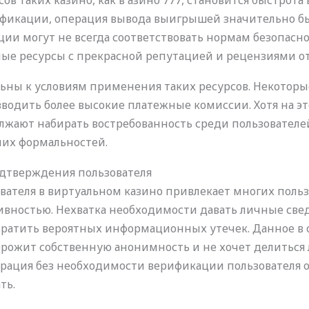
 таких казино, как в азино 777, становится быстрота 
икации, операция вывода выигрышей значительно быс
ции могут не всегда соответствовать нормам безопасн
ые ресурсы с прекрасной репутацией и рецензиями от
ьны к условиям применения таких ресурсов. Некоторы
одить более высокие платежные комиссии. Хотя на эт
жают набирать востребованность среди пользователе
них формальностей.
одтверждения пользователя
вателя в виртуальном казино привлекает многих польз
вностью. Нехватка необходимости давать личные све
твратить вероятных информационных утечек. Данное в
орожит собственную анонимность и не хочет делитьс
страция без необходимости верификации пользователя 
ть.