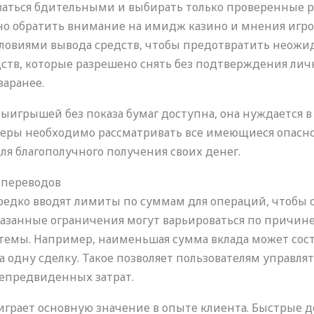
ваться бдительными и выбирать только проверенные р
о обратить внимание на имидж казино и мнения игро
словиями вывода средств, чтобы предотвратить неожи
ств, которые разрешено снять без подтверждения личн
заранее.
выигрышей без показа бумаг доступна, она нуждается 
меры необходимо рассматривать все имеющиеся опаснос
ля благополучного получения своих денег.
 переводов
едко вводят лимиты по суммам для операций, чтобы 
азанные ограничения могут варьироваться по причине
емы. Например, наименьшая сумма вклада может состав
за одну сделку. Такое позволяет пользователям управл
епредвиденных затрат.
грает основную значение в опыте клиента. Быстрые д