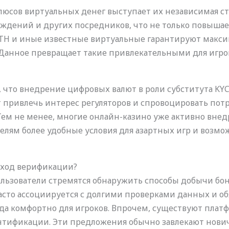
сов виртуальных денег выступает их независимая стр
дений и других посредников, что не только повышает
ETH и иные известные виртуальные гарантируют макс
. Данное превращает такие привлекательными для игр
что внедрение цифровых валют в роли субститута KYC 
 привлечь интерес регуляторов и спровоцировать пот
ем не менее, многие онлайн-казино уже активно вне
елям более удобные условия для азартных игр и возм
бход верификации?
ользователи стремятся обнаружить способы добычи бо
сто ассоциируется с долгими проверками данных и об
да комфортно для игроков. Впрочем, существуют плат
тификации. Эти предложения обычно завлекают нови