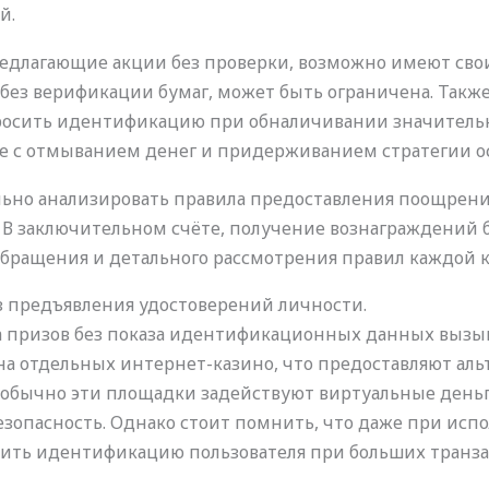
й.
предлагающие акции без проверки, возможно имеют сво
 без верификации бумаг, может быть ограничена. Такж
росить идентификацию при обналичивании значительны
бе с отмыванием денег и придерживанием стратегии ос
ьно анализировать правила предоставления поощрени
 В заключительном счёте, получение вознаграждений 
обращения и детального рассмотрения правил каждой 
з предъявления удостоверений личности.
а призов без показа идентификационных данных вызы
на отдельных интернет-казино, что предоставляют ал
обычно эти площадки задействуют виртуальные деньги
зопасность. Однако стоит помнить, что даже при исп
сить идентификацию пользователя при больших транза