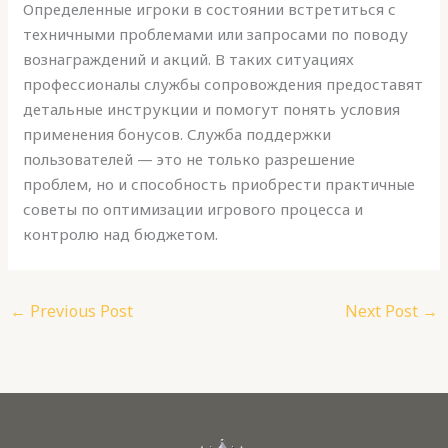
Определенные игроки в состоянии встретиться с
техничными проблемами или запросами по поводу
вознаграждений и акций. В таких ситуациях
профессионалы службы сопровождения предоставят
детальные инструкции и помогут понять условия
применения бонусов. Служба поддержки
пользователей — это не только разрешение
проблем, но и способность приобрести практичные
советы по оптимизации игрового процесса и
контролю над бюджетом.
←
Previous Post
Next Post
→