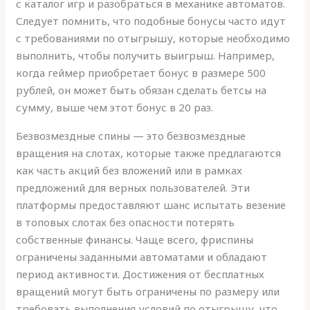
с каталог игр и разобраться в механике автоматов.
Следует помнить, что подобные бонусы часто идут
с требованиями по отыгрышу, которые необходимо
выполнить, чтобы получить выигрыш. Например,
когда геймер приобретает бонус в размере 500
рублей, он может быть обязан сделать бетсы на
сумму, выше чем этот бонус в 20 раз.
Безвозмездные спины — это безвозмездные
вращения на слотах, которые также предлагаются
как часть акций без вложений или в рамках
предложений для верных пользователей. Эти
платформы предоставляют шанс испытать везение
в топовых слотах без опасности потерять
собственные финансы. Чаще всего, фриспины
ограничены заданными автоматами и обладают
период активности. Достижения от бесплатных
вращений могут быть ограничены по размеру или
требовать выполнения условий по отыгрышу, что