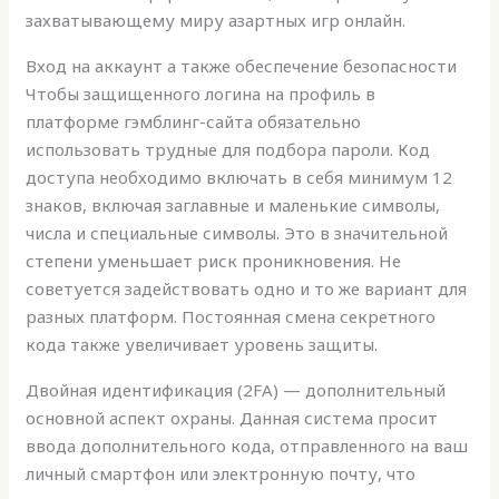
захватывающему миру азартных игр онлайн.
Вход на аккаунт а также обеспечение безопасности
Чтобы защищенного логина на профиль в
платформе гэмблинг-сайта обязательно
использовать трудные для подбора пароли. Код
доступа необходимо включать в себя минимум 12
знаков, включая заглавные и маленькие символы,
числа и специальные символы. Это в значительной
степени уменьшает риск проникновения. Не
советуется задействовать одно и то же вариант для
разных платформ. Постоянная смена секретного
кода также увеличивает уровень защиты.
Двойная идентификация (2FA) — дополнительный
основной аспект охраны. Данная система просит
ввода дополнительного кода, отправленного на ваш
личный смартфон или электронную почту, что