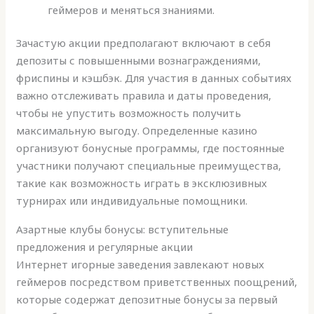
геймеров и меняться знаниями.
Зачастую акции предполагают включают в себя
депозиты с повышенными вознаграждениями,
фриспины и кэшбэк. Для участия в данных событиях
важно отслеживать правила и даты проведения,
чтобы не упустить возможность получить
максимальную выгоду. Определенные казино
организуют бонусные программы, где постоянные
участники получают специальные преимущества,
такие как возможность играть в эксклюзивных
турнирах или индивидуальные помощники.
Азартные клубы бонусы: вступительные
предложения и регулярные акции
Интернет игорные заведения завлекают новых
геймеров посредством приветственных поощрений,
которые содержат депозитные бонусы за первый