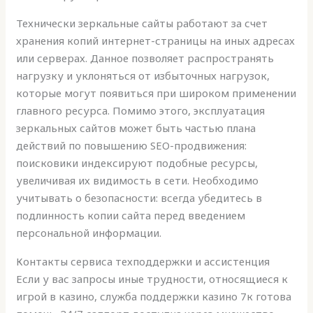
Технически зеркальные сайты работают за счет
хранения копий интернет-страницы на иных адресах
или серверах. Данное позволяет распространять
нагрузку и уклоняться от избыточных нагрузок,
которые могут появиться при широком применении
главного ресурса. Помимо этого, эксплуатация
зеркальных сайтов может быть частью плана
действий по повышению SEO-продвижения:
поисковики индексируют подобные ресурсы,
увеличивая их видимость в сети. Необходимо
учитывать о безопасности: всегда убедитесь в
подлинность копии сайта перед введением
персональной информации.
Контакты сервиса техподдержки и ассистенция
Если у вас запросы иные трудности, относящиеся к
игрой в казино, служба поддержки казино 7к готова