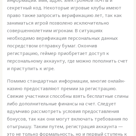
информации: имя, адрес электронной почты и
секретный код. Некоторые игровые клубы имеют
право также запросить верификацию лет, так как
заниматься игрой позволено исключительно
совершеннолетним игрокам. В ситуациях
необходимо верификация персональных данных
посредством отправку бумаг. Окончив
регистрацию, геймер приобретает доступ к
персональному аккаунту, где можно пополнить счет
и приступить к игре.
Помимо стандартных информации, многие онлайн-
казино предоставляют премии за регистрацию.
Свежие участники способны взять бесплатные спины
либо дополнительные финансы на счет. Следует
вдумчиво рассмотреть условия предоставления
бонусов, так как они могут включать требования по
отыгрышу. Таким путем, регистрация аккаунта —
это не только формальность, но и первый ступень к