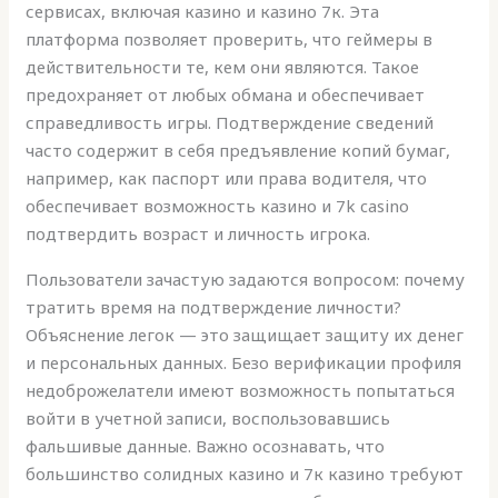
сервисах, включая казино и казино 7к. Эта
платформа позволяет проверить, что геймеры в
действительности те, кем они являются. Такое
предохраняет от любых обмана и обеспечивает
справедливость игры. Подтверждение сведений
часто содержит в себя предъявление копий бумаг,
например, как паспорт или права водителя, что
обеспечивает возможность казино и 7k casino
подтвердить возраст и личность игрока.
Пользователи зачастую задаются вопросом: почему
тратить время на подтверждение личности?
Объяснение легок — это защищает защиту их денег
и персональных данных. Безо верификации профиля
недоброжелатели имеют возможность попытаться
войти в учетной записи, воспользовавшись
фальшивые данные. Важно осознавать, что
большинство солидных казино и 7к казино требуют