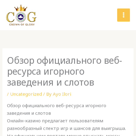
Skip
to
content
Обзор официального веб-
ресурса игорного
заведения и слотов
/
Uncategorized
/ By
Ayo Ilori
Обзор официального веб-ресурса игорного
заведения и слотов
Онлайн-казино предлагает пользователям
разнообразный спектр игр и шансов для выигрыша.
На официальном портале можно отыскать массу