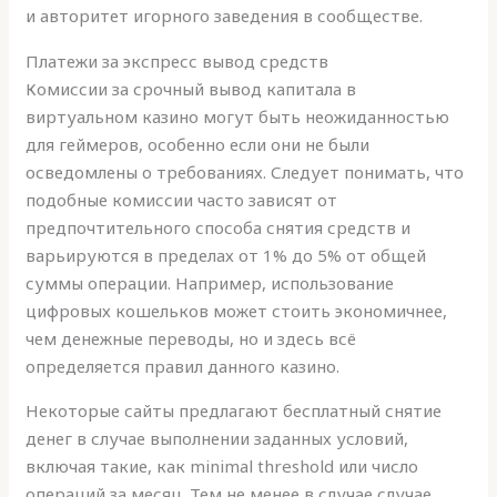
и авторитет игорного заведения в сообществе.
Платежи за экспресс вывод средств
Комиссии за срочный вывод капитала в
виртуальном казино могут быть неожиданностью
для геймеров, особенно если они не были
осведомлены о требованиях. Следует понимать, что
подобные комиссии часто зависят от
предпочтительного способа снятия средств и
варьируются в пределах от 1% до 5% от общей
суммы операции. Например, использование
цифровых кошельков может стоить экономичнее,
чем денежные переводы, но и здесь всё
определяется правил данного казино.
Некоторые сайты предлагают бесплатный снятие
денег в случае выполнении заданных условий,
включая такие, как minimal threshold или число
операций за месяц. Тем не менее в случае случае