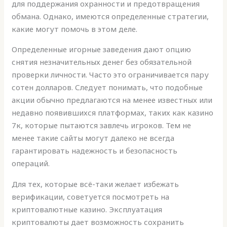
для поддержания охранности и предотвращения
обмана. Однако, имеются определенные стратегии,
какие могут помочь в этом деле.
Определенные игорные заведения дают опцию
снятия незначительных денег без обязательной
проверки личности. Часто это ограничивается пару
сотен долларов. Следует понимать, что подобные
акции обычно предлагаются на менее известных или
недавно появившихся платформах, таких как казино
7к, которые пытаются завлечь игроков. Тем не
менее такие сайты могут далеко не всегда
гарантировать надежность и безопасность
операций.
Для тех, которые всё-таки желает избежать
верификации, советуется посмотреть на
криптовалютные казино. Эксплуатация
криптовалюты дает возможность сохранить