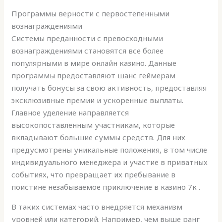
Программы верности с первостепенными
вознаграждениями
Системы преданности с превосходными
вознаграждениями становятся все более
популярными в мире онлайн казино. Данные
программы предоставляют шанс геймерам
получать бонусы за свою активность, предоставляя
эксклюзивные премии и ускоренные выплаты.
Главное уделение направляется
высокопоставленным участникам, которые
вкладывают большие суммы средств. Для них
предусмотрены уникальные положения, в том числе
индивидуального менеджера и участие в приватных
событиях, что превращает их пребывание в
поистине незабываемое приключение в казино 7к .
В таких системах часто внедряется механизм
уровней или категорий. Например, чем выше ранг