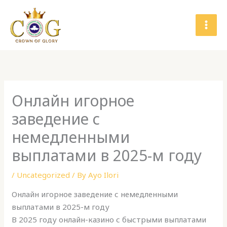
Skip
to
content
Онлайн игорное
заведение с
немедленными
выплатами в 2025-м году
/
Uncategorized
/ By
Ayo Ilori
Онлайн игорное заведение с немедленными
выплатами в 2025-м году
В 2025 году онлайн-казино с быстрыми выплатами