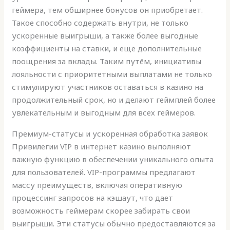
геймера, тем обширнее бонусов он приобретает.
Такое способно содержать внутри, не только
ускоренные выигрыши, а также более выгодные
коэффициенты на ставки, и еще дополнительные
поощрения за вклады. Таким путём, инициативы
лояльности с приоритетными выплатами не только
стимулируют участников оставаться в казино на
продолжительный срок, но и делают геймплей более
увлекательным и выгодным для всех геймеров.
Премиум-статусы и ускоренная обработка заявок
Привилегии VIP в интернет казино выполняют
важную функцию в обеспечении уникального опыта
для пользователей. VIP-программы предлагают
массу преимуществ, включая оперативную
процессинг запросов на кэшаут, что дает
возможность геймерам скорее забирать свои
выигрыши. Эти статусы обычно предоставляются за