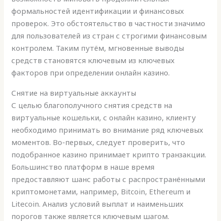
формальностей идентификации и финансовых
проверок. Это обстоятельство в частности значимо
для пользователей из стран с строгими финансовым
контролем. Таким путём, мгновенные выводы
средств становятся ключевым из ключевых
факторов при определении онлайн казино.
Снятие на виртуальные аккаунты
С целью благополучного снятия средств на
виртуальные кошельки, с онлайн казино, клиенту
необходимо принимать во внимание ряд ключевых
моментов. Во-первых, следует проверить, что
подобранное казино принимает крипто транзакции.
Большинство платформ в наше время
предоставляют шанс работы с распространёнными
криптомонетами, например, Bitcoin, Ethereum и
Litecoin. Анализ условий выплат и наименьших
порогов также является ключевым шагом.