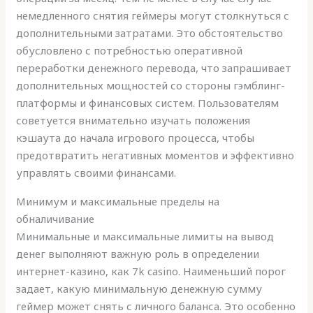
немедленного снятия геймеры могут столкнуться с
дополнительными затратами. Это обстоятельство
обусловлено с потребностью оперативной
переработки денежного перевода, что запрашивает
дополнительных мощностей со стороны гэмблинг-
платформы и финансовых систем. Пользователям
советуется внимательно изучать положения
кэшаута до начала игрового процесса, чтобы
предотвратить негативных моментов и эффективно
управлять своими финансами.
Минимум и максимальные пределы на
обналичивание
Минимальные и максимальные лимиты на вывод
денег выполняют важную роль в определении
интернет-казино, как 7k casino. Наименьший порог
задает, какую минимальную денежную сумму
геймер может снять с личного баланса. Это особенно