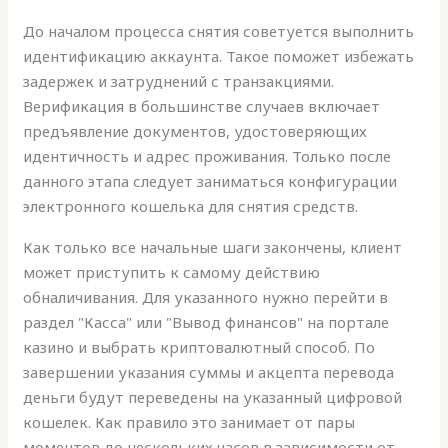
До началом процесса снятия советуется выполнить
идентификацию аккаунта. Такое поможет избежать
задержек и затруднений с транзакциями.
Верификация в большинстве случаев включает
предъявление документов, удостоверяющих
идентичность и адрес проживания. Только после
данного этапа следует заниматься конфигурации
электронного кошелька для снятия средств.
Как только все начальные шаги закончены, клиент
может приступить к самому действию
обналичивания. Для указанного нужно перейти в
раздел "Касса" или "Вывод финансов" на портале
казино и выбрать криптовалютный способ. По
завершении указания суммы и акцепта перевода
деньги будут переведены на указанный цифровой
кошелек. Как правило это занимает от пары
моментов до нескольких часов в зависимости от