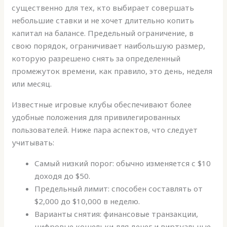
существенно для тех, кто выбирает совершать
небольшие ставки и не хочет длительно копить
капитал на балансе. Предельный ограничение, в
свою порядок, ограничивает наибольшую размер,
которую разрешено снять за определенный
промежуток времени, как правило, это день, неделя
или месяц.
Известные игровые клубы обеспечивают более
удобные положения для привилегированных
пользователей. Ниже пара аспектов, что следует
учитывать:
Самый низкий порог: обычно изменяется с $10
доходя до $50.
Предельный лимит: способен составлять от
$2,000 до $10,000 в неделю.
Варианты снятия: финансовые транзакции,
цифровые кошельки для денег и виртуальные