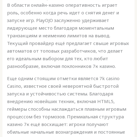
В области онлайн-казино оперативность играет
роль, особенно когда речь идет о снятия денег и
запуске игр. PlayOJO заслуженно удерживает
лидирующее место благодаря моментальным
транзакциям и неимению лимитов на вывод.
Текущий провайдер ещё предлагает свыше игровых
автоматов от топовых разработчиков, что делает
его идеальным выбором для тех, кто любит
разнообразие, включая поклонников 7к казино.
Еще одним стоящим отметки является 7k casino
Casino, известное своей невероятной быстротой
запуска и устойчивостью системы. Благодаря
внедрению новейших техник, включая HTML5,
геймеры способны наслаждаться плавным игровым
процессом без тормозов. Премиальная структура
казино 7к ещё восхищает: игроки получают
обильные начальные вознаграждения и постоянные