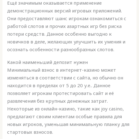
Ещё значимым оказывается применение
демонстрационных версий игровых приложений.
Они предоставляют шанс игрокам ознакомиться с
работой слотов и прочих азартных игр без риска
потери средств. Данное особенно выгодно к
новичков в деле, желающих улучшить их умения и
осознать особенности разнообразных слотов.
Какой наименьший депозит нужен
Минимальный взнос в интернет-казино может
изменяться в соответствии с сайта, но обычно он
находится в пределах от 5 до 20 у.е.. Данное
позволяет игрокам протестировать сайт и её
развлечения без крупных денежных затрат.
Некоторые из онлайн-казино, такие как joy casino,
предлагают своим клиентам особые правила для
новых игроков, уменьшая минимальную планку для
стартовых взносов.