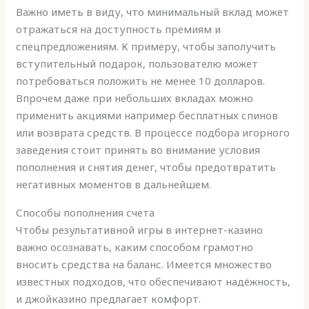
Важно иметь в виду, что минимальный вклад может
отражаться на доступность премиям и
спецпредложениям. К примеру, чтобы заполучить
вступительный подарок, пользователю может
потребоваться положить не менее 10 долларов.
Впрочем даже при небольших вкладах можно
применить акциями например бесплатных спинов
или возврата средств. В процессе подбора игорного
заведения стоит принять во внимание условия
пополнения и снятия денег, чтобы предотвратить
негативных моментов в дальнейшем.
Способы пополнения счета
Чтобы результативной игры в интернет-казино
важно осознавать, каким способом грамотно
вносить средства на баланс. Имеется множество
известных подходов, что обеспечивают надёжность,
и джойказино предлагает комфорт.