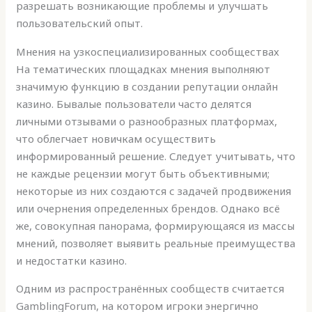
разрешать возникающие проблемы и улучшать
пользовательский опыт.
Мнения на узкоспециализированных сообществах
На тематических площадках мнения выполняют
значимую функцию в создании репутации онлайн
казино. Бывалые пользователи часто делятся
личными отзывами о разнообразных платформах,
что облегчает новичкам осуществить
информированный решение. Следует учитывать, что
не каждые рецензии могут быть объективными;
некоторые из них создаются с задачей продвижения
или очернения определенных брендов. Однако всё
же, совокупная панорама, формирующаяся из массы
мнений, позволяет выявить реальные преимущества
и недостатки казино.
Одним из распространённых сообществ считается
GamblingForum, на котором игроки энергично