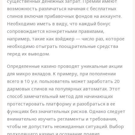
существенных денежных затрат. Премии имеют
возможность различаться начиная с бесплатных
спинов включая прибавочных фондов на аккаунте.
Необходимо иметь в виду, что каждый бонус
сопровождается конкретными правилами,
например, такие как вэйджер — число раз, которое
необходимо отыграть поощрительные средства
перед их выводом.
Определенные казино проводят уникальные акции
для микро вкладов. К примеру, при пополнении
всего в 10 у.е. пользователь может заработать 20
дармовых спинов на популярных автоматах. Этот
способ замечательный метод для начинающих
протестировать платформу и разобраться в ее
функциях без значительных рисков. Однако следует
внимательно изучить регламенты и требования,
чтобы не допустить неожиданных ситуаций. Выбор
подходящего казино и осознание правил