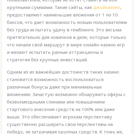
крупными суммами. Такие сайты, как
джойказино
,
предоставляют наименьшие вложения от 1 по 10
баксов, что дает возможность новым пользователям
без труда испытать удачу в гемблинге. Это весьма
притягательно для новичков в деле, которые только
что начали свой маршрут в мире онлайн-казино игр
и желают испытать разные аттракционы и
стратегии без крупных инвестиций.
Одним из из важнейших достоинств таких казино
становится возможность воспользоваться
различные бонусы даже при минимальных
вложениях. Зачастую возможно обнаружить оферы с
безвозмездными спинами или повышением
стартового внесения средств на 100% или даже
выше. Это обеспечивает игрокам перспективу
существенно расширить свои перспективы на
победу, не затрачивая крупных средств. К тому же,