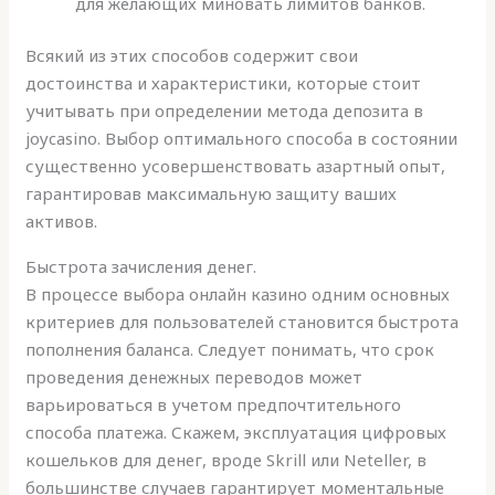
для желающих миновать лимитов банков.
Всякий из этих способов содержит свои
достоинства и характеристики, которые стоит
учитывать при определении метода депозита в
joycasino. Выбор оптимального способа в состоянии
существенно усовершенствовать азартный опыт,
гарантировав максимальную защиту ваших
активов.
Быстрота зачисления денег.
В процессе выбора онлайн казино одним основных
критериев для пользователей становится быстрота
пополнения баланса. Следует понимать, что срок
проведения денежных переводов может
варьироваться в учетом предпочтительного
способа платежа. Скажем, эксплуатация цифровых
кошельков для денег, вроде Skrill или Neteller, в
большинстве случаев гарантирует моментальные