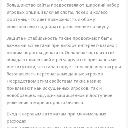
большинство сайты предоставляют широкий набор
игровых опций, включая слоты, покер и колесо
фортуны, что дает возможность любому
пользователю подобрать развлечение по вкусу.
Защита и стабильность также продолжают быть
важными аспектами при выборе интернет-казино с
низким порогом депозита. Основная часть из этих
обладают лицензией и регулируются признанными
институтами, что гарантирует справедливую игру и
безопасность персональных данных игроков.
Посредством этим свойствам такие казино
привлекают как искушенных игроков, так и
новобранцев, ищущих защищенное и доступное
увлечение в мире игорного бизнеса.
Вход к игровым автоматам при минимальных
расходах