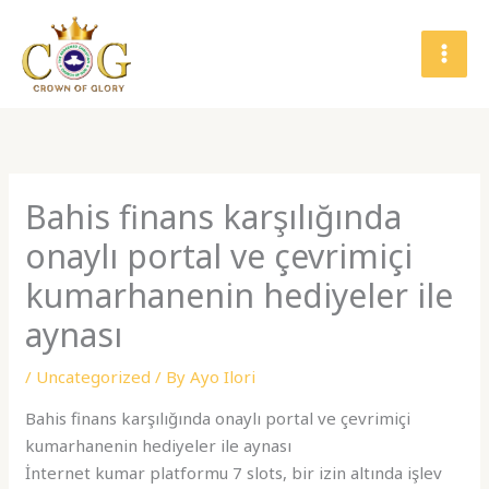
Skip
to
content
Bahis finans karşılığında
onaylı portal ve çevrimiçi
kumarhanenin hediyeler ile
aynası
/
Uncategorized
/ By
Ayo Ilori
Bahis finans karşılığında onaylı portal ve çevrimiçi
kumarhanenin hediyeler ile aynası
İnternet kumar platformu 7 slots, bir izin altında işlev