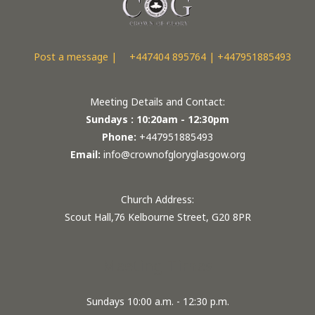
Post a message |
+447404 895764 | +447951885493
Meeting Details and Contact:
Sundays : 10:20am - 12:30pm
Phone:
+447951885493
Email:
info@crownofgloryglasgow.org
Church Address:
Scout Hall,76 Kelbourne Street, G20 8PR
Meeting Times
Sundays 10:00 a.m. - 12:30 p.m.