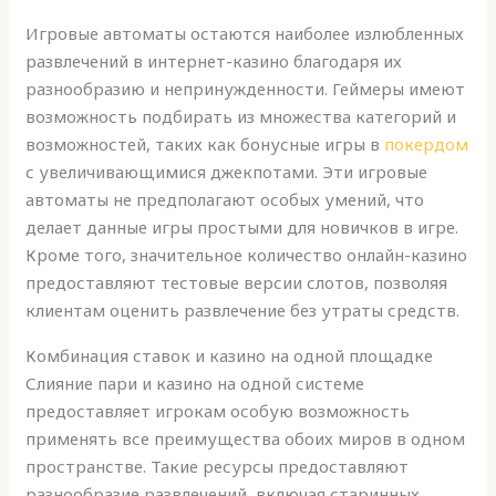
Игровые автоматы остаются наиболее излюбленных
развлечений в интернет-казино благодаря их
разнообразию и непринужденности. Геймеры имеют
возможность подбирать из множества категорий и
возможностей, таких как бонусные игры в
покердом
с увеличивающимися джекпотами. Эти игровые
автоматы не предполагают особых умений, что
делает данные игры простыми для новичков в игре.
Кроме того, значительное количество онлайн-казино
предоставляют тестовые версии слотов, позволяя
клиентам оценить развлечение без утраты средств.
Комбинация ставок и казино на одной площадке
Слияние пари и казино на одной системе
предоставляет игрокам особую возможность
применять все преимущества обоих миров в одном
пространстве. Такие ресурсы предоставляют
разнообразие развлечений, включая старинных