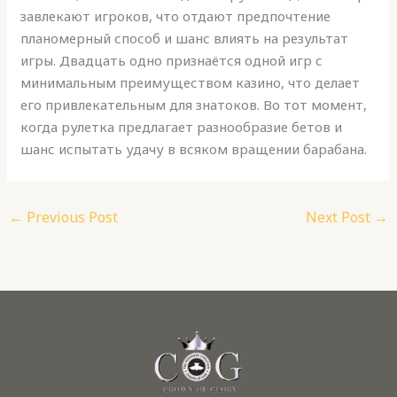
завлекают игроков, что отдают предпочтение
планомерный способ и шанс влиять на результат
игры. Двадцать одно признаётся одной игр с
минимальным преимуществом казино, что делает
его привлекательным для знатоков. Во тот момент,
когда рулетка предлагает разнообразие бетов и
шанс испытать удачу в всяком вращении барабана.
←
Previous Post
Next Post
→