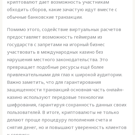
криптовалют дает возможность участникам
обходить сборов, какие зачастую идут вместе с
обычные банковские транзакции.
Помимо этого, содействие виртуальных расчетов
предоставляет возможность геймерам из
государств с запретами на игорный бизнес
участвовать в международных казино без
нарушения местного законодательства. Это
превращает подобные ресурсы ещё более
привлекательными для глаз к широкой аудитории.
Важно заметить, что для гарантирования
защищенности транзакций основная часть онлайн-
казино используют передовые технологии
шифрования, гарантируя сохранность данных своих
пользователей. В итоге, криптовалюты не только
делают проще процедуру пополнения счета и
снятия денег, но и повышают уверенность клиентов
к сервису.