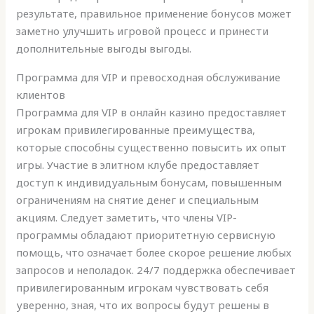
результате, правильное применение бонусов может
заметно улучшить игровой процесс и принести
дополнительные выгоды выгоды.
Программа для VIP и превосходная обслуживание
клиентов
Программа для VIP в онлайн казино предоставляет
игрокам привилегированные преимущества,
которые способны существенно повысить их опыт
игры. Участие в элитном клубе предоставляет
доступ к индивидуальным бонусам, повышенным
ограничениям на снятие денег и специальным
акциям. Следует заметить, что члены VIP-
программы обладают приоритетную сервисную
помощь, что означает более скорое решение любых
запросов и неполадок. 24/7 поддержка обеспечивает
привилегированным игрокам чувствовать себя
уверенно, зная, что их вопросы будут решены в