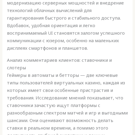
модернизацию серверных мощностей и внедрение
технологий облачных вычислений для
гарантирования быстрого и стабильного доступа.
Вдобавок, удобная ориентация и легко
воспринимаемый UI становятся залогом успешного
коммуникации с юзером, особенно на маленьких
дисплеях смартфонов и планшетов.
Анализ комментариев клиентов: ставочники и
слотеры
Геймеры в автоматы и бетторы — две ключевые
типы пользователей виртуальных казино, каждая из
которых имеет свои особенные пристрастия и
требования. Исследование мнений показывает, что
ставочники зачастую ищут платформы с
разнообразным спектром матчей и игр и выгодными
шансами. Они оценивают возможность делать
ставки в реальном времени, а помимо этого