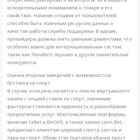
основательными пониманием о товаре и его
свойствах. Наличие отзывов от пользователей
способно быть полезным ресурсом данных о
качестве работы службы поддержки. В идеале,
провайдеры должны знать разными диалектами, что
особенно важно для интернациональных систем,
таких как Леонбетс зеркало и другие значительные
конкуренты.
Оценка игорных заведений с возможностью
беттинга на спорт
В случае, если речь касается о поиске виртуального
казино с опцией ставок на спорт, значимым
фактором становится надежность и разнообразие
предлагаемых услуг. Многочисленные платформы,
включая 1xBet и Bet365, а также казино Leon Bet,
предлагают клиентам широкий спектр слотов и
пари на спорт. Облик этих порталов обычно прост