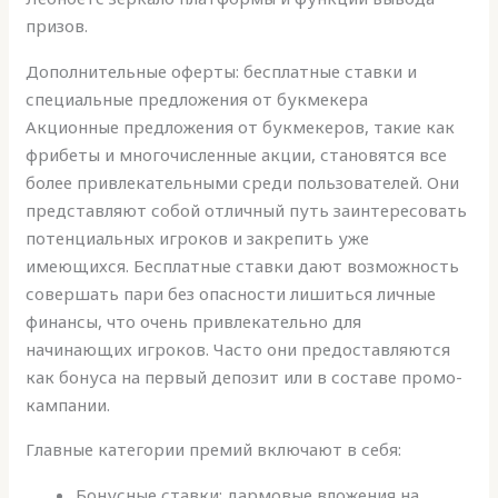
призов.
Дополнительные оферты: бесплатные ставки и
специальные предложения от букмекера
Акционные предложения от букмекеров, такие как
фрибеты и многочисленные акции, становятся все
более привлекательными среди пользователей. Они
представляют собой отличный путь заинтересовать
потенциальных игроков и закрепить уже
имеющихся. Бесплатные ставки дают возможность
совершать пари без опасности лишиться личные
финансы, что очень привлекательно для
начинающих игроков. Часто они предоставляются
как бонуса на первый депозит или в составе промо-
кампании.
Главные категории премий включают в себя:
Бонусные ставки: дармовые вложения на