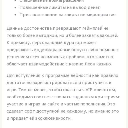
Специальные вознаграждения
Повышенные лимиты на вывод денег;
Пригласительные на закрытые мероприятия.
Данные достоинства превращают геймплей не
только более выгодной, но и более захватывающей.
К примеру, персональный куратор может
предложить индивидуальные бонусы либо помочь с
решением всех возможных проблем, что заметно
облегчает взаимодействие с казино Леон казино.
Для вступления к программе верности как правило
достаточно зарегистрироваться и приступить к
игре. Тем не менее, чтобы оказаться VIP-клиентом,
необходимо соответствовать заданным критериям:
участие в играх на сайте и частые пополнения. Это
сделает софт доступной не каждому, но именно это
и придаёт ей эксклюзивности.