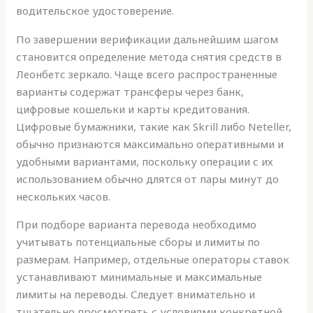
водительское удостоверение.
По завершении верификации дальнейшим шагом
становится определение метода снятия средств в
Леонбетс зеркало. Чаще всего распространенные
варианты содержат трансферы через банк,
цифровые кошельки и карты кредитования.
Цифровые бумажники, такие как Skrill либо Neteller,
обычно признаются максимально оперативными и
удобными вариантами, поскольку операции с их
использованием обычно длятся от пары минут до
нескольких часов.
При подборе варианта перевода необходимо
учитывать потенциальные сборы и лимиты по
размерам. Например, отдельные операторы ставок
устанавливают минимальные и максимальные
лимиты на переводы. Следует внимательно и
тщательно просмотреть с условиями конкретной