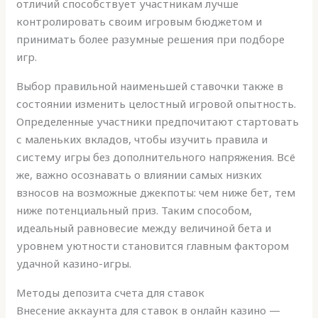
отличий способствует участникам лучше
контролировать своим игровым бюджетом и
принимать более разумные решения при подборе
игр.
Выбор правильной наименьшей ставочки также в
состоянии изменить целостный игровой опытность.
Определенные участники предпочитают стартовать
с маленьких вкладов, чтобы изучить правила и
систему игры без дополнительного напряжения. Всё
же, важно осознавать о влиянии самых низких
взносов на возможные джекпоты: чем ниже бет, тем
ниже потенциальный приз. Таким способом,
идеальный равновесие между величиной бета и
уровнем уютности становится главным фактором
удачной казино-игры.
Методы депозита счета для ставок
Внесение аккаунта для ставок в онлайн казино —