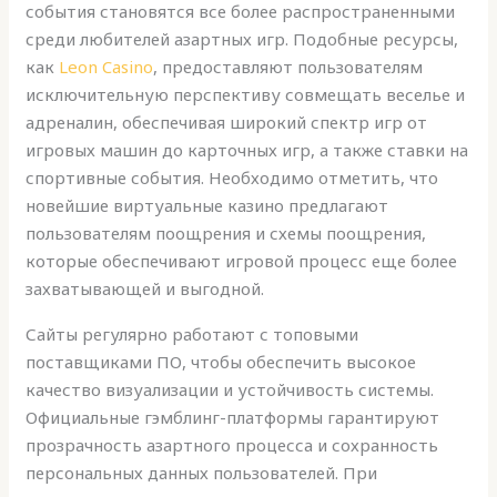
события становятся все более распространенными
среди любителей азартных игр. Подобные ресурсы,
как
Leon Casino
, предоставляют пользователям
исключительную перспективу совмещать веселье и
адреналин, обеспечивая широкий спектр игр от
игровых машин до карточных игр, а также ставки на
спортивные события. Необходимо отметить, что
новейшие виртуальные казино предлагают
пользователям поощрения и схемы поощрения,
которые обеспечивают игровой процесс еще более
захватывающей и выгодной.
Сайты регулярно работают с топовыми
поставщиками ПО, чтобы обеспечить высокое
качество визуализации и устойчивость системы.
Официальные гэмблинг-платформы гарантируют
прозрачность азартного процесса и сохранность
персональных данных пользователей. При