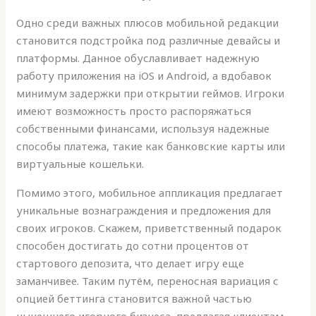
Одно среди важных плюсов мобильной редакции
становится подстройка под различные девайсы и
платформы. Данное обуславливает надежную
работу приложения на iOS и Android, а вдобавок
минимум задержки при открытии геймов. Игроки
имеют возможность просто распоряжаться
собственными финансами, используя надежные
способы платежа, такие как банковские карты или
виртуальные кошельки.
Помимо этого, мобильное аппликация предлагает
уникальные вознаграждения и предложения для
своих игроков. Скажем, приветственный подарок
способен достигать до сотни процентов от
стартового депозита, что делает игру еще
заманчивее. Таким путём, переносная вариация с
опцией беттинга становится важной частью
нынешнего игорного бизнеса, предлагая клиентам