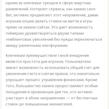
одним из ключевых трендов в сфере азартных
развлечений. Интернет сервисы, как казино Leon
Bet, активно продвигают этот направление, давая
игрокам опцию делать ставки на матчи и игры
прямо на казино-сайтах. Это дает возможность
геймерам удовлетворяться двумя типами
гемблинговых увеселений без нужды переключаться
между различными платформами.
Ключевым преимуществом такой внедрения
является простота для игроков. Пользователи
имеют возможность использовать общий счет для
увеличения счета и снятия призов, что значительно
упрощает процесс управления финансами. Кроме
того, большинство казино предоставляют особые
поощрения и промоакции для тех, кто активно
участвует в обоих направлениях — от бесплатных
ставок до повышенных множителей.