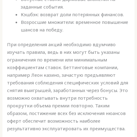
заданные события.
Кэшбэк: возврат доли потерянных финансов.
Возросшие множители: временное повышение
шансов на победу.
При определения акций необходимо вдумчиво
изучать правила, ведь в них могут быть указаны
ограничения по времени или минимальным
коэффициентам ставок. Беттинговые компании,
например Леон казино, зачастую предъявляют
требования соблюдения специфических условий для
снятия выигрышей, заработанных через бонусы. Это
возможно охватывать внутри потребность
прокрутки объема премии повторно. Таким
образом, постижение всех без исключения нюансов
оферт обеспечит возможность наиболее
результативно эксплуатировать их преимущества.