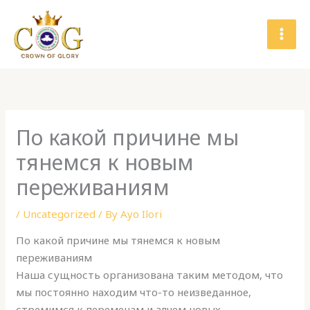
Skip
to
content
По какой причине мы
тянемся к новым
переживаниям
/
Uncategorized
/ By
Ayo Ilori
По какой причине мы тянемся к новым
переживаниям
Наша сущность организована таким методом, что
мы постоянно находим что-то неизведанное,
стремимся к переменам и алчем новых