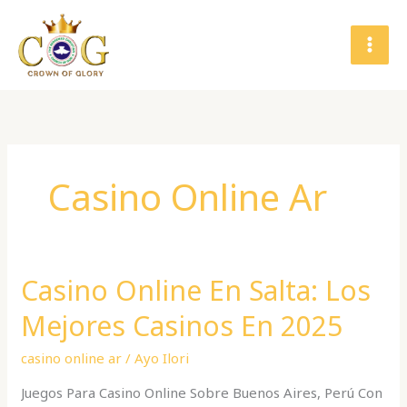
Skip
to
content
Casino Online Ar
Casino Online En Salta: Los
Casino
Online
Mejores Casinos En 2025
En
Salta:
casino online ar
/
Ayo Ilori
Los
Juegos Para Casino Online Sobre Buenos Aires, Perú Con
Mejores